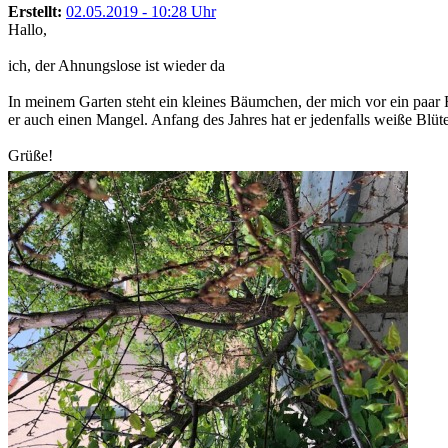
Erstellt:
02.05.2019 - 10:28 Uhr
Hallo,
ich, der Ahnungslose ist wieder da
In meinem Garten steht ein kleines Bäumchen, der mich vor ein paar 
er auch einen Mangel. Anfang des Jahres hat er jedenfalls weiße Blüte
Grüße!