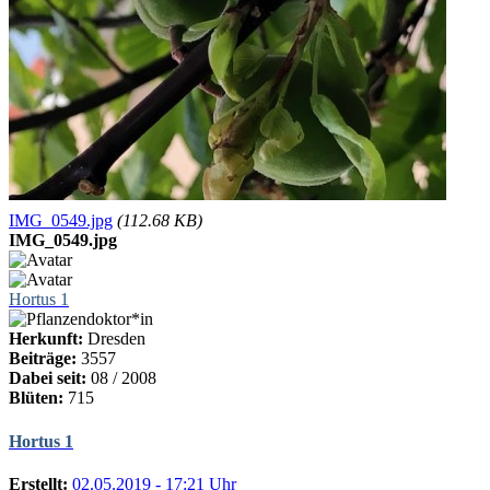
IMG_0549.jpg
(112.68 KB)
IMG_0549.jpg
Hortus 1
Herkunft:
Dresden
Beiträge:
3557
Dabei seit:
08 / 2008
Blüten:
715
Hortus 1
Erstellt:
02.05.2019 - 17:21 Uhr