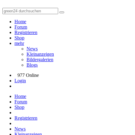
Home
Forum
Registrieren
Shop
mehr
News
Kleinanzeigen
Bildergalerien
Blogs
977 Online
Login
Home
Forum
Shop
Registrieren
News
Kleinanzeigen