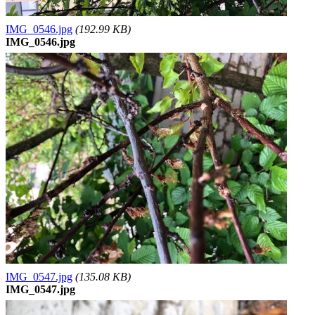
IMG_0546.jpg
(192.99 KB)
IMG_0546.jpg
IMG_0547.jpg
(135.08 KB)
IMG_0547.jpg