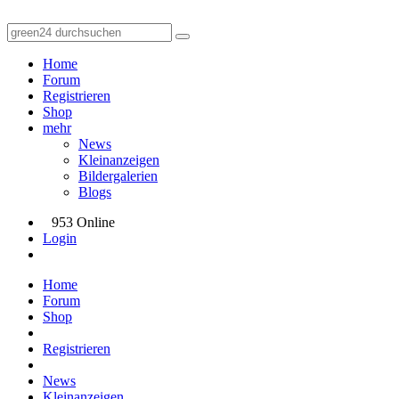
Home
Forum
Registrieren
Shop
mehr
News
Kleinanzeigen
Bildergalerien
Blogs
953 Online
Login
Home
Forum
Shop
Registrieren
News
Kleinanzeigen