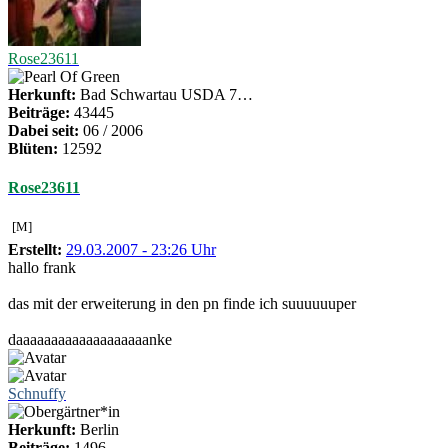
Rose23611
Herkunft:
Bad Schwartau USDA 7…
Beiträge:
43445
Dabei seit:
06 / 2006
Blüten:
12592
Rose23611
[M]
Erstellt:
29.03.2007 - 23:26 Uhr
hallo frank
das mit der erweiterung in den pn finde ich suuuuuuper
daaaaaaaaaaaaaaaaaaanke
Schnuffy
Herkunft:
Berlin
Beiträge:
1496