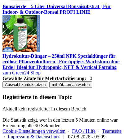
Bonsaierde – 5 Liter Universal Bonsaisubstrat | Für
Indoor- & Outdoor-Bonsai PROFI LINIE
Hydrokultur-Dünger – 250ml NPK Spezialdünger für
erdlose Pflanzenkulturen | Für üppiges Wachstum ohne
Erde | Ideal für Hydroponic, NFT & Vertical Farming
zum Green24 Shop
Gewählte Zitate für Mehrfachzitierung:
0
Auswahl zurücksetzen
mit Zitaten antworten
Registrierte in diesem Topic
Aktuell kein registrierter in diesem Bereich
Die Statistik zeigt, wer in den letzten 5 Minuten online war.
Erneuerung alle 90 Sekunden.
Cookie-Einstellungen verwalten
·
FAQ / Hilfe
·
Teamseite
·
Impressum & Datenschutz
|
07.08.2026 - 05:09