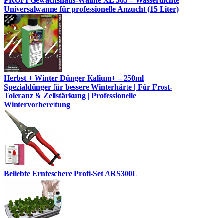
PROFI Gewächshaus-Wanne XL 565 – Wasserdichte
Universalwanne für professionelle Anzucht (15 Liter)
Herbst + Winter Dünger Kalium+ – 250ml
Spezialdünger für bessere Winterhärte | Für Frost-
Toleranz & Zellstärkung | Professionelle
Wintervorbereitung
Beliebte Ernteschere Profi-Set ARS300L