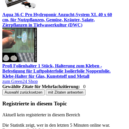
Aqua 36-C Pro Hydroponic Anzucht-System XL 40 x 60
cm, für Nutzpflanzen, Gemüse, Kräuter, Salate,
Zierpflanzen in Tiefwasserkultur (DWC)
Profi Folienhalter 1 Stück, Halterung zum Kleben -
Befestigung für Luftpolsterfolie Isolierfolie Noppenfolie.
Klebe-Halter für Glas, Kunststoff und Metall
zum Green24 Shop
Gewählte Zitate für Mehrfachzitierung:
0
Auswahl zurücksetzen
mit Zitaten antworten
Registrierte in diesem Topic
Aktuell kein registrierter in diesem Bereich
Die Statistik zeigt, wer in den letzten 5 Minuten online war.