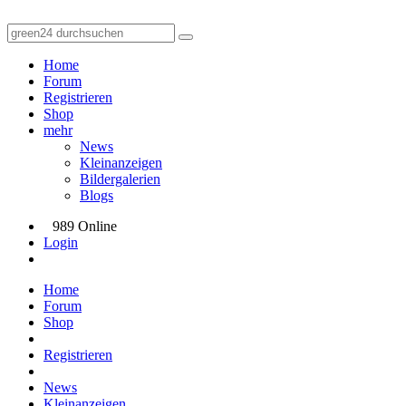
Home
Forum
Registrieren
Shop
mehr
News
Kleinanzeigen
Bildergalerien
Blogs
989 Online
Login
Home
Forum
Shop
Registrieren
News
Kleinanzeigen