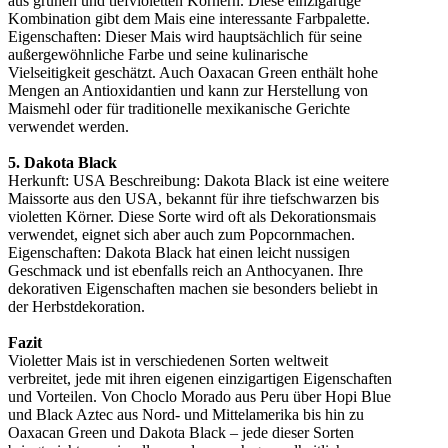
aus grünen und tiefvioletten Körnern. Diese einzigartige
Kombination gibt dem Mais eine interessante Farbpalette.
Eigenschaften: Dieser Mais wird hauptsächlich für seine
außergewöhnliche Farbe und seine kulinarische
Vielseitigkeit geschätzt. Auch Oaxacan Green enthält hohe
Mengen an Antioxidantien und kann zur Herstellung von
Maismehl oder für traditionelle mexikanische Gerichte
verwendet werden.
5. Dakota Black
Herkunft: USA Beschreibung: Dakota Black ist eine weitere
Maissorte aus den USA, bekannt für ihre tiefschwarzen bis
violetten Körner. Diese Sorte wird oft als Dekorationsmais
verwendet, eignet sich aber auch zum Popcornmachen.
Eigenschaften: Dakota Black hat einen leicht nussigen
Geschmack und ist ebenfalls reich an Anthocyanen. Ihre
dekorativen Eigenschaften machen sie besonders beliebt in
der Herbstdekoration.
Fazit
Violetter Mais ist in verschiedenen Sorten weltweit
verbreitet, jede mit ihren eigenen einzigartigen Eigenschaften
und Vorteilen. Von Choclo Morado aus Peru über Hopi Blue
und Black Aztec aus Nord- und Mittelamerika bis hin zu
Oaxacan Green und Dakota Black – jede dieser Sorten