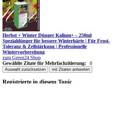
Herbst + Winter Dünger Kalium+ – 250ml
Spezialdünger für bessere Winterhärte | Für Frost-
Toleranz & Zellstärkung | Professionelle
Wintervorbereitung
zum Green24 Shop
Gewählte Zitate für Mehrfachzitierung:
0
Auswahl zurücksetzen
mit Zitaten antworten
Registrierte in diesem Topic
Aktuell kein registrierter in diesem Bereich
Die Statistik zeigt, wer in den letzten 5 Minuten online war.
Erneuerung alle 90 Sekunden.
Cookie-Einstellungen verwalten
·
FAQ / Hilfe
·
Teamseite
·
Impressum & Datenschutz
|
08.08.2026 - 09:36
Powered by
CBACK Forum
© 2026
CBACK Software