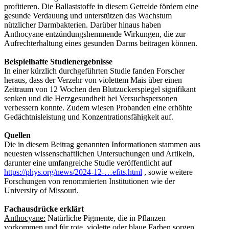
profitieren. Die Ballaststoffe in diesem Getreide fördern eine
gesunde Verdauung und unterstützen das Wachstum
nützlicher Darmbakterien. Darüber hinaus haben
Anthocyane entzündungshemmende Wirkungen, die zur
Aufrechterhaltung eines gesunden Darms beitragen können.
Beispielhafte Studienergebnisse
In einer kürzlich durchgeführten Studie fanden Forscher
heraus, dass der Verzehr von violettem Mais über einen
Zeitraum von 12 Wochen den Blutzuckerspiegel signifikant
senken und die Herzgesundheit bei Versuchspersonen
verbessern konnte. Zudem wiesen Probanden eine erhöhte
Gedächtnisleistung und Konzentrationsfähigkeit auf.
Quellen
Die in diesem Beitrag genannten Informationen stammen aus
neuesten wissenschaftlichen Untersuchungen und Artikeln,
darunter eine umfangreiche Studie veröffentlicht auf
https://phys.org/news/2024-12-…efits.html
, sowie weitere
Forschungen von renommierten Institutionen wie der
University of Missouri.
Fachausdrücke erklärt
Anthocyane:
Natürliche Pigmente, die in Pflanzen
vorkommen und für rote, violette oder blaue Farben sorgen.