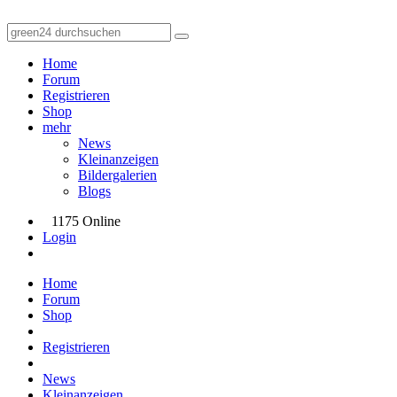
Home
Forum
Registrieren
Shop
mehr
News
Kleinanzeigen
Bildergalerien
Blogs
1175 Online
Login
Home
Forum
Shop
Registrieren
News
Kleinanzeigen