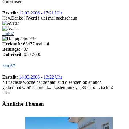
Guestuser
Erstellt:
12.03.2006 - 17:21 Uhr
Hey,Danke !!Werd i glei mal nachschaun
rani67
Herkunft:
63477 maintal
Beiträge:
437
Dabei seit:
03 / 2006
rani67
Erstellt:
14.03.2006 - 13:22 Uhr
hi! nächste woche hat der aldi süd oleander, ob er auch
gelben hat weiß ich nicht.....kostenpunkt, 1,39 euro.... tschüß
nico
Ähnliche Themen