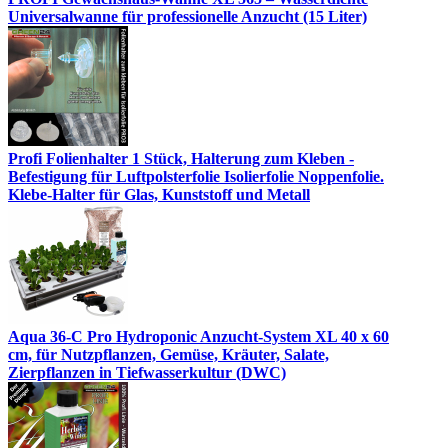
Universalwanne für professionelle Anzucht (15 Liter)
Profi Folienhalter 1 Stück, Halterung zum Kleben -
Befestigung für Luftpolsterfolie Isolierfolie Noppenfolie.
Klebe-Halter für Glas, Kunststoff und Metall
Aqua 36-C Pro Hydroponic Anzucht-System XL 40 x 60
cm, für Nutzpflanzen, Gemüse, Kräuter, Salate,
Zierpflanzen in Tiefwasserkultur (DWC)