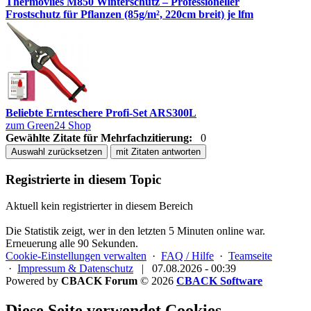
Thermovlies M850 Winterschutz – Professioneller
Frostschutz für Pflanzen (85g/m², 220cm breit) je lfm
Beliebte Ernteschere Profi-Set ARS300L
zum Green24 Shop
Gewählte Zitate für Mehrfachzitierung:
0
Auswahl zurücksetzen
mit Zitaten antworten
Registrierte in diesem Topic
Aktuell kein registrierter in diesem Bereich
Die Statistik zeigt, wer in den letzten 5 Minuten online war.
Erneuerung alle 90 Sekunden.
Cookie-Einstellungen verwalten
·
FAQ / Hilfe
·
Teamseite
·
Impressum & Datenschutz
|
07.08.2026 - 00:39
Powered by
CBACK Forum
© 2026
CBACK Software
Diese Seite verwendet Cookies