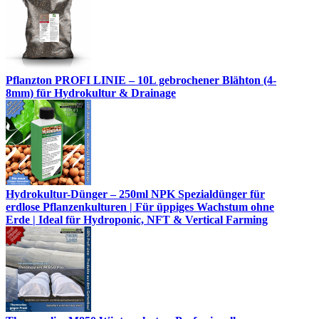
Pflanzton PROFI LINIE – 10L gebrochener Blähton (4-
8mm) für Hydrokultur & Drainage
Hydrokultur-Dünger – 250ml NPK Spezialdünger für
erdlose Pflanzenkulturen | Für üppiges Wachstum ohne
Erde | Ideal für Hydroponic, NFT & Vertical Farming