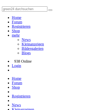
Home
Forum
Registrieren
Shop
mehr
News
Kleinanzeigen
Bildergalerien
Blogs
938 Online
Login
Home
Forum
Shop
Registrieren
News
Kleinanzeigen