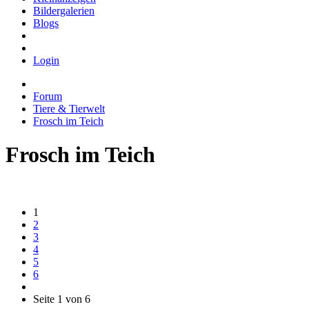
Bildergalerien
Blogs
Login
Forum
Tiere & Tierwelt
Frosch im Teich
Frosch im Teich
1
2
3
4
5
6
Seite 1 von 6