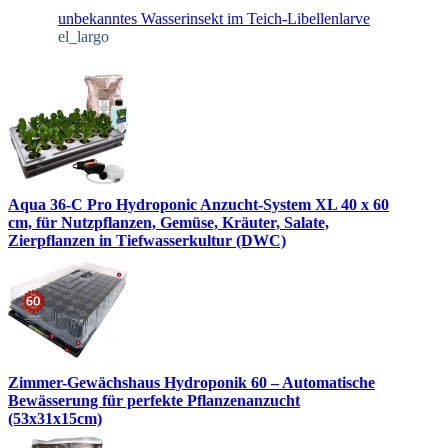
unbekanntes Wasserinsekt im Teich-Libellenlarve
el_largo
Aqua 36-C Pro Hydroponic Anzucht-System XL 40 x 60
cm, für Nutzpflanzen, Gemüse, Kräuter, Salate,
Zierpflanzen in Tiefwasserkultur (DWC)
Zimmer-Gewächshaus Hydroponik 60 – Automatische
Bewässerung für perfekte Pflanzenanzucht
(53x31x15cm)