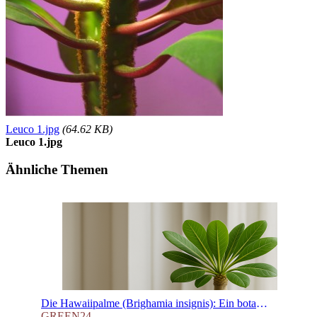
Leuco 1.jpg
(64.62 KB)
Leuco 1.jpg
Ähnliche Themen
Die Hawaiipalme (Brighamia insignis): Ein botanisches Juwel für die Fensterbank
GREEN24