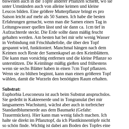
bisweilen auch in die Töpfe anderer Pflanzen schießt, wo sie
unter Umständen auch von alleine keimen und kleine
Leucos bilden. Eine größere Mutterpflanze bringt es pro
Saison leicht auf mehr als 50 Samen. Ich habe die besten
Erfahrungen gemacht, wenn man die Samen einen Tag in
Leitungswasser quellen lässt und sie dann ca. 1cm tief in
Aufzuchterde steckt. Die Erde sollte dann mäßig feucht
gehalten werden. Am besten hat bei mir sehr wenig Wasser
in Verbindung mit Frischhaltefolie, die über den Topf
gespannt wird, funktioniert. Manchmal hängen nach dem
Keimen noch Reste der Samenkapsel an den Keimblättern.
Die kann man vorsichtig entfernen und die kleine Pflanze so
unterstützen. Die Keimlinge mäßig gießen und frühestens
wenn sie sechs Blätter haben in einen 7cm Topf pflanzen.
Wenn sie zu blühen beginnt, kann man einen größeren Topf
wählen, damit die Wurzeln den benötigten Raum erhalten.
Substrat:
Euphorbia Leuconeura ist auch beim Substrat anspruchslos.
Sie gedeiht in Kakteenerde und in Tongranulat (bei mir
langsameres Wachstum), wächst aber auch in torfreicher
Standardblumenerde aus dem Baumarkt (Gefahr:
Trauermücken). Hier kann man wenig falsch machen. Ich
halte sie direkt im Pflanztopf, da ich Plastikinnentöpfe nicht
so schön finde. Wichtig ist dabei am Boden des Topfes eine