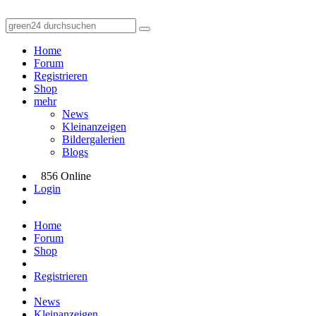
Home
Forum
Registrieren
Shop
mehr
News
Kleinanzeigen
Bildergalerien
Blogs
856 Online
Login
Home
Forum
Shop
Registrieren
News
Kleinanzeigen