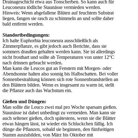
Drainageschicht etwa aus Tonscherben. So kann auch für
Leuconeura tödliche Staunässe vermieden werden.
Hinweis: Wenn abgefallene Blüten auf feuchtem Substrat
liegen, fangen sie rasch zu schimmeln an und sollte daher
bald entfernt werden.
Standortbedingungen:
Ich halte Euphorbia leuconeura ausschließlich als
Zimmerpflanze, es gibt jedoch auch Berichte, dass sie
sommers draußen gehalten werden kann. Sie ist allerdings
nicht frosthart und sollte ab Temperaturen von unter 12°C
nach drinnen gebracht werden.
Man kann die Leucos gut an Fenstern mit Morgen- oder
Abendsonne halten also sonnig bis Halbschatten. Bei voller
Sonnenbestrahlung können sich rote Sonnenbrandstellen an
den Blättern bilden. Wenn es insgesamt zu warm ist, stellt
die Pflanze auch das Wachstum ein.
Gießen und Düngen:
Man sollte die Leuco zwei mal pro Woche sparsam gießen.
Staunässe ist dabei unbedingt zu vermeiden. Man kann sie
auch seltener gießen, doch spätestens, wenn sie die Blätter
etwas hängen lässt, ist wieder ein Schluckchen fällig. Ich
dünge die Pflanzen, sobald sie beginnen, den fünfseitigen
Stamm auszubilden, von März bis Oktober mit