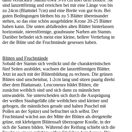
sind lanzettförmig und erreichen bei mir eine Länge von bis
zu 24cm (Blattstiel 7cm) und eine Breite von gut 6cm. Bei
guten Bedingungen bleiben bis zu 5 Blätter übereinander
stehen, so das eine schön ausgebildete Krone 20-25 Blätter
haben kann. Die unten abfallenden alten Blätter hinterlassen
horizontale, nierenförmige, graubraune Narben am Stamm.
Darüber befindet sich meist eine kleine, hellere Vertiefung in
der die Blüte und die Fruchtstände gesessen haben.
Blüten und Fruchtstände
Sobald der Stamm sich verdickt und die charakteristischen
fünf Seiten ausbildet, wachsen die lanzettförmigen Blätter.
Jetzt ist auch mit der Blütenbildung zu rechnen. Die grünen
Blüten sind unscheinbar, 1-2cm lang und sitzen paarig direkt
über dem Blattansatz. Leuconeura bildet Blüten, die
zunächst weiblich sind und sich dann zu männlichen
umwandeln. Sie unterscheiden sich durch die Ausprägung
der weißen Staubgefäße (die weiblichen sind kleiner und
gebogen, die männlichen gerade und haben Puschel mit
Pollen an der Spitze) und befruchtet sich selbst. Der
Fruchtstand wächst aus der Mitte der Blüten als dreigeteilte
grüne, mit klebrigem Blütensaft überzogene Knolle, in der
sich die Samen bilden. Während der Reifung schiebt sich die