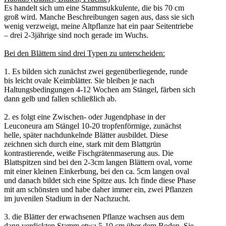
Es handelt sich um eine Stammsukkulente, die bis 70 cm
groß wird. Manche Beschreibungen sagen aus, dass sie sich
wenig verzweigt, meine Altpflanze hat ein paar Seitentriebe
– drei 2-3jährige sind noch gerade im Wuchs.
Bei den Blättern sind drei Typen zu unterscheiden:
1. Es bilden sich zunächst zwei gegenüberliegende, runde
bis leicht ovale Keimblätter. Sie bleiben je nach
Haltungsbedingungen 4-12 Wochen am Stängel, färben sich
dann gelb und fallen schließlich ab.
2. es folgt eine Zwischen- oder Jugendphase in der
Leuconeura am Stängel 10-20 tropfenförmige, zunächst
helle, später nachdunkelnde Blätter ausbildet. Diese
zeichnen sich durch eine, stark mit dem Blattgrün
kontrastierende, weiße Fischgrätenmaserung aus. Die
Blattspitzen sind bei den 2-3cm langen Blättern oval, vorne
mit einer kleinen Einkerbung, bei den ca. 5cm langen oval
und danach bildet sich eine Spitze aus. Ich finde diese Phase
mit am schönsten und habe daher immer ein, zwei Pflanzen
im juvenilen Stadium in der Nachzucht.
3. die Blätter der erwachsenen Pflanze wachsen aus dem
dann verdickten Stamm etwa 5-10 cm über dem Boden. Sie