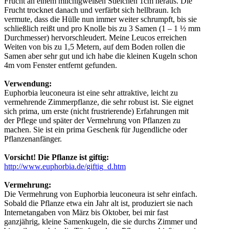
Frucht an einem milchigweißen Stielchen 1cm heraus. Die
Frucht trocknet danach und verfärbt sich hellbraun. Ich
vermute, dass die Hülle nun immer weiter schrumpft, bis sie
schließlich reißt und pro Knolle bis zu 3 Samen (1 – 1 ½ mm
Durchmesser) hervorschleudert. Meine Leucos erreichen
Weiten von bis zu 1,5 Metern, auf dem Boden rollen die
Samen aber sehr gut und ich habe die kleinen Kugeln schon
4m vom Fenster entfernt gefunden.
Verwendung:
Euphorbia leuconeura ist eine sehr attraktive, leicht zu
vermehrende Zimmerpflanze, die sehr robust ist. Sie eignet
sich prima, um erste (nicht frustrierende) Erfahrungen mit
der Pflege und später der Vermehrung von Pflanzen zu
machen. Sie ist ein prima Geschenk für Jugendliche oder
Pflanzenanfänger.
Vorsicht! Die Pflanze ist giftig:
http://www.euphorbia.de/giftig_d.htm
Vermehrung:
Die Vermehrung von Euphorbia leuconeura ist sehr einfach.
Sobald die Pflanze etwa ein Jahr alt ist, produziert sie nach
Internetangaben von März bis Oktober, bei mir fast
ganzjährig, kleine Samenkugeln, die sie durchs Zimmer und