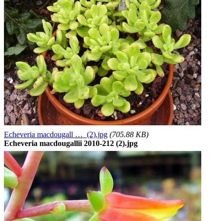
Echeveria macdougall … (2).jpg
(705.88 KB)
Echeveria macdougallii 2010-212 (2).jpg