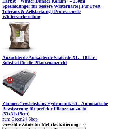
Herbst + Winter Dünger Kalium+ – 250ml
Spezialdünger für bessere Winterhärte | Für Frost-
Toleranz & Zellstärkung | Professionelle
Wintervorbereitung
Anzuchterde Aussaaterde Saaterde XL - 10 Ltr -
Substrat für die Pflanzenanzucht
Zimmer-Gewächshaus Hydroponik 60 – Automatische
Bewässerung für perfekte Pflanzenanzucht
(53x31x15cm)
zum Green24 Shop
Gewählte Zitate für Mehrfachzitierung:
0