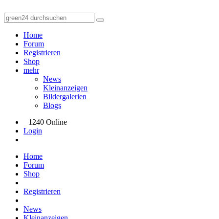
Home
Forum
Registrieren
Shop
mehr
News
Kleinanzeigen
Bildergalerien
Blogs
1240 Online
Login
Home
Forum
Shop
Registrieren
News
Kleinanzeigen