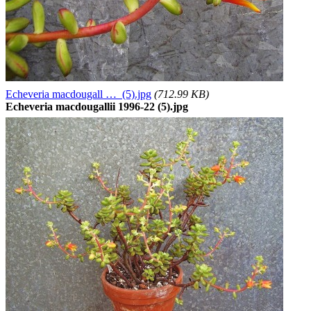
Echeveria macdougall … (5).jpg
(712.99 KB)
Echeveria macdougallii 1996-22 (5).jpg