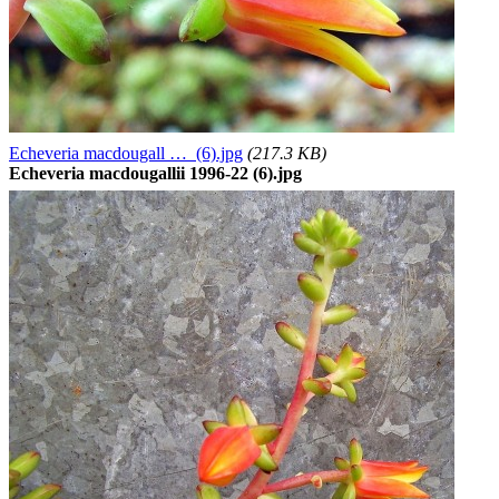
Echeveria macdougall … (6).jpg
(217.3 KB)
Echeveria macdougallii 1996-22 (6).jpg