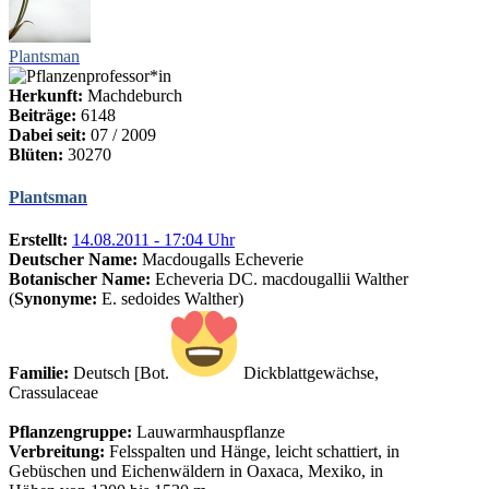
Plantsman
Herkunft:
Machdeburch
Beiträge:
6148
Dabei seit:
07 / 2009
Blüten:
30270
Plantsman
Erstellt:
14.08.2011 - 17:04 Uhr
Deutscher Name:
Macdougalls Echeverie
Botanischer Name:
Echeveria DC. macdougallii Walther
(
Synonyme:
E. sedoides Walther)
Familie:
Deutsch [Bot.
Dickblattgewächse,
Crassulaceae
Pflanzengruppe:
Lauwarmhauspflanze
Verbreitung:
Felsspalten und Hänge, leicht schattiert, in
Gebüschen und Eichenwäldern in Oaxaca, Mexiko, in