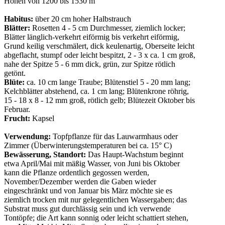
Höhen von 1200 bis 1530 m
Habitus:
über 20 cm hoher Halbstrauch
Blätter:
Rosetten 4 - 5 cm Durchmesser, ziemlich locker;
Blätter länglich-verkehrt eiförmig bis verkehrt eiförmig,
Grund keilig verschmälert, dick keulenartig, Oberseite leicht
abgeflacht, stumpf oder leicht bespitzt, 2 - 3 x ca. 1 cm groß,
nahe der Spitze 5 - 6 mm dick, grün, zur Spitze rötlich
getönt.
Blüte:
ca. 10 cm lange Traube; Blütenstiel 5 - 20 mm lang;
Kelchblätter abstehend, ca. 1 cm lang; Blütenkrone röhrig,
15 - 18 x 8 - 12 mm groß, rötlich gelb; Blütezeit Oktober bis
Februar.
Frucht:
Kapsel
Verwendung:
Topfpflanze für das Lauwarmhaus oder
Zimmer (Überwinterungstemperaturen bei ca. 15° C)
Bewässerung, Standort:
Das Haupt-Wachstum beginnt
etwa April/Mai mit mäßig Wasser, von Juni bis Oktober
kann die Pflanze ordentlich gegossen werden,
November/Dezember werden die Gaben wieder
eingeschränkt und von Januar bis März möchte sie es
ziemlich trocken mit nur gelegentlichen Wassergaben; das
Substrat muss gut durchlässig sein und ich verwende
Tontöpfe; die Art kann sonnig oder leicht schattiert stehen,