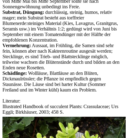
von Mitte Mai bis Mitte September sollte sie nach
Sonnengewöhnung unbedingt ins Freie.
Substrat, Düngung:
durchlässig, steinig, humos, relativ
mager; mein Substrat besteht aus torffreier
Blumenerde:steiniges Material (Kies, Lavagrus, Granitgrus,
Seramis usw.) im Verhältnis 1:2; gedüngt wird von Juni bis
September mit einem Tomatendünger mit der Hälfte der
empfohlenen Konzentration.
Vermehrung:
Aussaat, im Frühling, die Samen sind sehr
fein, können aber nach Kakteenroutine ausgesät werden;
Stecklinge, es sind Trieb- und Blattstecklinge möglich,
teilweise wachsen die Blütenstände durch und bilden an den
Enden neue Rosetten.
Schädlinge:
Wollläuse, Blattläuse an den Blüten,
Dickmaulrüssler; die Pflanze ist empfindlich gegen
Staunässe. Die Läuse sind bei harter Kultur (Sommer
Freiland und im Winter kühl) kaum ein Problem.
Literatur:
Illustrated Handbook of succulent Plants: Crassulaceae; Urs
Eggli; Birkhäuser, 2003; 458 S.