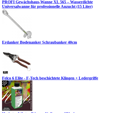
PROFI Gewächshaus-Wanne XL 565 – Wasserdichte
Universalwanne für professionelle Anzucht (15 Liter)
Erdanker Bodenanker Schraubanker 40cm
Felco 6 Elite - F-Tech beschichtete Klingen + Ledergriffe