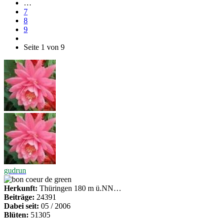
…
7
8
9
Seite 1 von 9
gudrun
Herkunft:
Thüringen 180 m ü.NN…
Beiträge:
24391
Dabei seit:
05 / 2006
Blüten:
51305