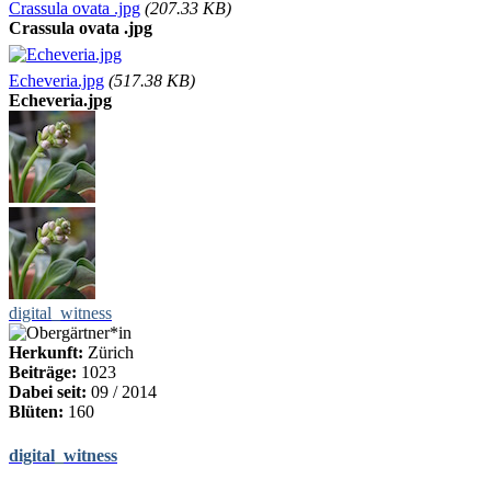
Crassula ovata .jpg
(207.33 KB)
Crassula ovata .jpg
Echeveria.jpg
(517.38 KB)
Echeveria.jpg
digital_witness
Herkunft:
Zürich
Beiträge:
1023
Dabei seit:
09 / 2014
Blüten:
160
digital_witness