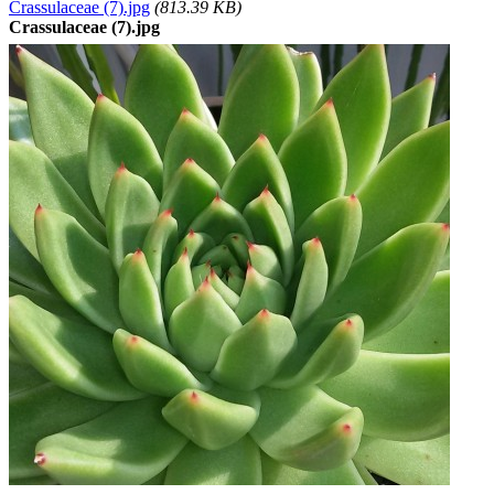
Crassulaceae (7).jpg
(813.39 KB)
Crassulaceae (7).jpg