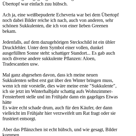
Übertopf war einfach zuu hübsch.
Ach ja, eine weißbepuderte Echeveria war bei dem Übertopf
noch dabei Bilder reiche ich nach, auch von anderen, sehr
schönen Sukkulenten, die ich von einer lieben Greenen
bekam.
Jedenfalls, auf dem dazugehörigen Steckschild ist ein übler
Druckfehler. Unter dem Symbol einer vollen, dunkel
ausgefüllten Sonne steht: schattiger Standort... Es gab auch
noch diverse andere sukkulente Pflanzen: Aloen,
Tradescantien usw.
Mal ganz abgesehen davon, dass ich meine neuen
Sukkulenten selbst erst gut über den Winter bringen muss,
wenn ich mir vorstelle, dies wäre meine erste "Sukkulente",
ich sie jetzt im Winterhalbjahr schattig aufs Wohnzimmer-
Fensterbrett stelle und im Frühjahr dann ein gageliges Etwas
hätte
Es wäre echt schade drum, auch für den Käufer, der dann
vielleicht im Frühjahr hier verzweifelt um Rat fragt oder sie
frustriert entsorgt.
Aber das Pflänzchen ist echt hübsch, und wie gesagt, Bilder
kommen