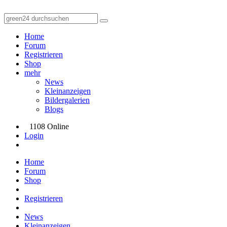
Home
Forum
Registrieren
Shop
mehr
News
Kleinanzeigen
Bildergalerien
Blogs
1108 Online
Login
Home
Forum
Shop
Registrieren
News
Kleinanzeigen