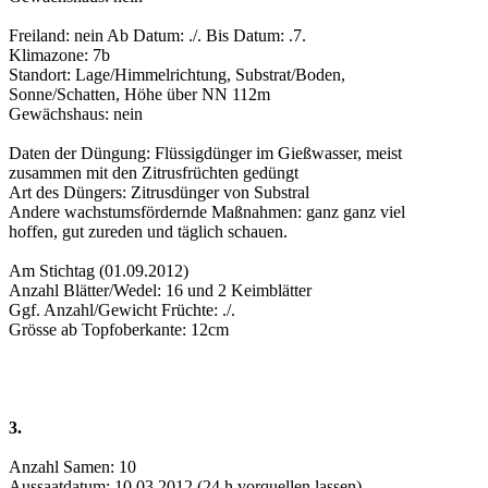
Freiland: nein Ab Datum: ./. Bis Datum: .7.
Klimazone: 7b
Standort: Lage/Himmelrichtung, Substrat/Boden,
Sonne/Schatten, Höhe über NN 112m
Gewächshaus: nein
Daten der Düngung: Flüssigdünger im Gießwasser, meist
zusammen mit den Zitrusfrüchten gedüngt
Art des Düngers: Zitrusdünger von Substral
Andere wachstumsfördernde Maßnahmen: ganz ganz viel
hoffen, gut zureden und täglich schauen.
Am Stichtag (01.09.2012)
Anzahl Blätter/Wedel: 16 und 2 Keimblätter
Ggf. Anzahl/Gewicht Früchte: ./.
Grösse ab Topfoberkante: 12cm
3.
Anzahl Samen: 10
Aussaatdatum: 10.03.2012 (24 h vorquellen lassen)