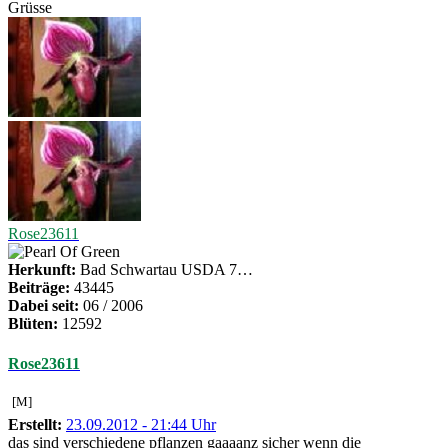
Grüsse
Rose23611
Herkunft:
Bad Schwartau USDA 7…
Beiträge:
43445
Dabei seit:
06 / 2006
Blüten:
12592
Rose23611
[M]
Erstellt:
23.09.2012 - 21:44 Uhr
das sind verschiedene pflanzen gaaaanz sicher wenn die