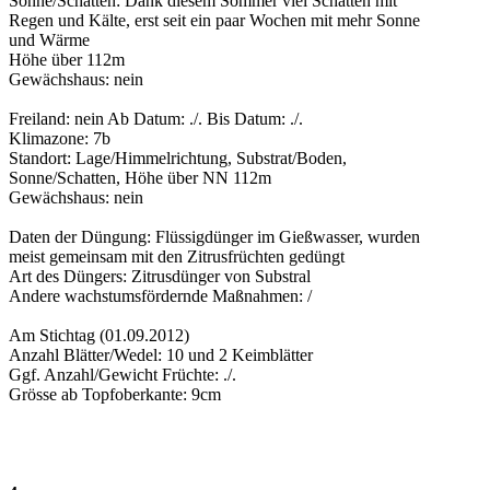
Sonne/Schatten: Dank diesem Sommer viel Schatten mit
Regen und Kälte, erst seit ein paar Wochen mit mehr Sonne
und Wärme
Höhe über 112m
Gewächshaus: nein
Freiland: nein Ab Datum: ./. Bis Datum: ./.
Klimazone: 7b
Standort: Lage/Himmelrichtung, Substrat/Boden,
Sonne/Schatten, Höhe über NN 112m
Gewächshaus: nein
Daten der Düngung: Flüssigdünger im Gießwasser, wurden
meist gemeinsam mit den Zitrusfrüchten gedüngt
Art des Düngers: Zitrusdünger von Substral
Andere wachstumsfördernde Maßnahmen: /
Am Stichtag (01.09.2012)
Anzahl Blätter/Wedel: 10 und 2 Keimblätter
Ggf. Anzahl/Gewicht Früchte: ./.
Grösse ab Topfoberkante: 9cm