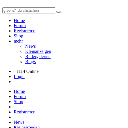
Home
Forum
Registrieren
Shop
mehr
News
Kleinanzeigen
Bildergalerien
Blogs
1114 Online
Login
Home
Forum
Shop
Registrieren
News
Kleinanzeigen