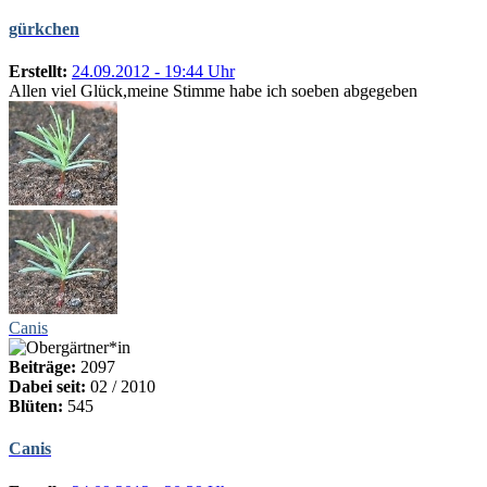
gürkchen
Erstellt:
24.09.2012 - 19:44 Uhr
Allen viel Glück,meine Stimme habe ich soeben abgegeben
Canis
Beiträge:
2097
Dabei seit:
02 / 2010
Blüten:
545
Canis