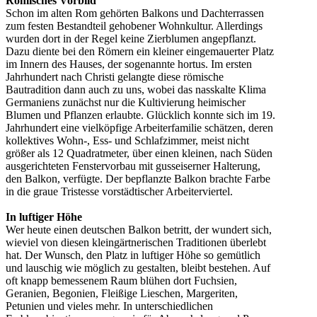
Römisches Vorbild
Schon im alten Rom gehörten Balkons und Dachterrassen
zum festen Bestandteil gehobener Wohnkultur. Allerdings
wurden dort in der Regel keine Zierblumen angepflanzt.
Dazu diente bei den Römern ein kleiner eingemauerter Platz
im Innern des Hauses, der sogenannte hortus. Im ersten
Jahrhundert nach Christi gelangte diese römische
Bautradition dann auch zu uns, wobei das nasskalte Klima
Germaniens zunächst nur die Kultivierung heimischer
Blumen und Pflanzen erlaubte. Glücklich konnte sich im 19.
Jahrhundert eine vielköpfige Arbeiterfamilie schätzen, deren
kollektives Wohn-, Ess- und Schlafzimmer, meist nicht
größer als 12 Quadratmeter, über einen kleinen, nach Süden
ausgerichteten Fenstervorbau mit gusseiserner Halterung,
den Balkon, verfügte. Der bepflanzte Balkon brachte Farbe
in die graue Tristesse vorstädtischer Arbeiterviertel.
In luftiger Höhe
Wer heute einen deutschen Balkon betritt, der wundert sich,
wieviel von diesen kleingärtnerischen Traditionen überlebt
hat. Der Wunsch, den Platz in luftiger Höhe so gemütlich
und lauschig wie möglich zu gestalten, bleibt bestehen. Auf
oft knapp bemessenem Raum blühen dort Fuchsien,
Geranien, Begonien, Fleißige Lieschen, Margeriten,
Petunien und vieles mehr. In unterschiedlichen