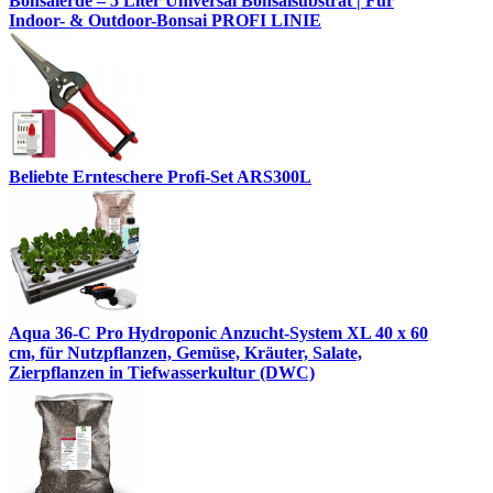
Bonsaierde – 5 Liter Universal Bonsaisubstrat | Für
Indoor- & Outdoor-Bonsai PROFI LINIE
Beliebte Ernteschere Profi-Set ARS300L
Aqua 36-C Pro Hydroponic Anzucht-System XL 40 x 60
cm, für Nutzpflanzen, Gemüse, Kräuter, Salate,
Zierpflanzen in Tiefwasserkultur (DWC)