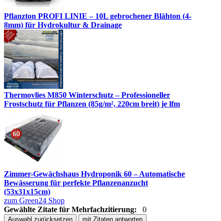
Pflanzton PROFI LINIE – 10L gebrochener Blähton (4-
8mm) für Hydrokultur & Drainage
Thermovlies M850 Winterschutz – Professioneller
Frostschutz für Pflanzen (85g/m², 220cm breit) je lfm
Zimmer-Gewächshaus Hydroponik 60 – Automatische
Bewässerung für perfekte Pflanzenanzucht
(53x31x15cm)
zum Green24 Shop
Gewählte Zitate für Mehrfachzitierung:
0
Auswahl zurücksetzen
mit Zitaten antworten