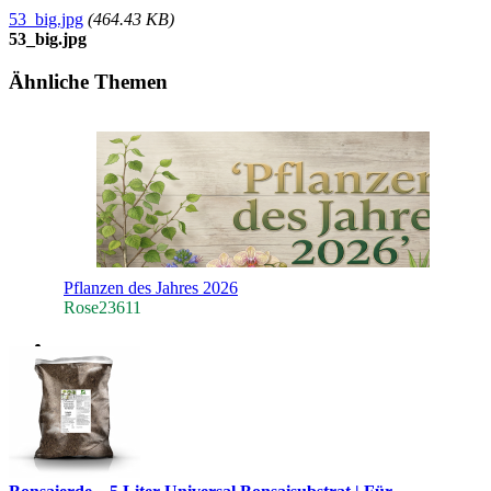
53_big.jpg
(464.43 KB)
53_big.jpg
Ähnliche Themen
Pflanzen des Jahres 2026
Rose23611