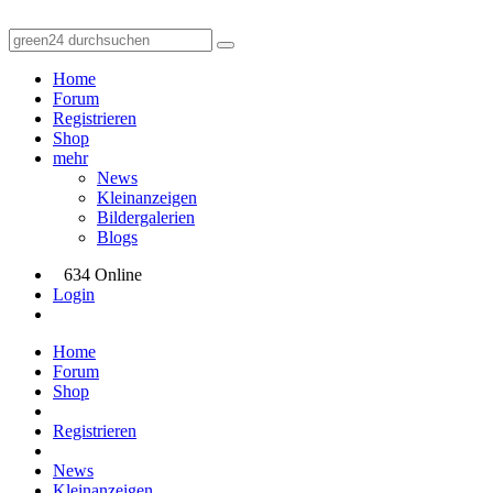
Home
Forum
Registrieren
Shop
mehr
News
Kleinanzeigen
Bildergalerien
Blogs
634 Online
Login
Home
Forum
Shop
Registrieren
News
Kleinanzeigen