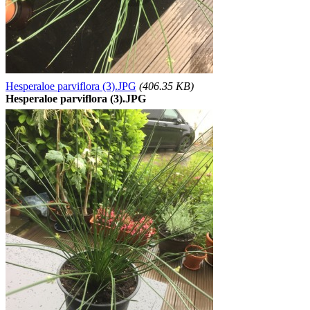
Hesperaloe parviflora (3).JPG
(406.35 KB)
Hesperaloe parviflora (3).JPG