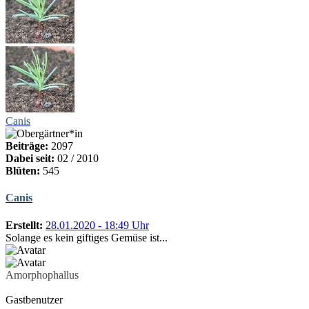
Canis
Beiträge:
2097
Dabei seit:
02 / 2010
Blüten:
545
Canis
Erstellt:
28.01.2020 - 18:49 Uhr
Solange es kein giftiges Gemüse ist...
Amorphophallus
Gastbenutzer