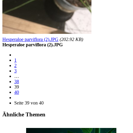
Hesperaloe parviflora (2).JPG
(202.92 KB)
Hesperaloe parviflora (2).JPG
1
2
3
…
38
39
40
Seite 39 von 40
Ähnliche Themen