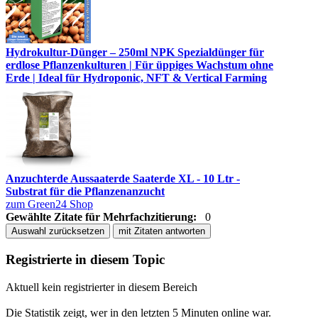
Hydrokultur-Dünger – 250ml NPK Spezialdünger für
erdlose Pflanzenkulturen | Für üppiges Wachstum ohne
Erde | Ideal für Hydroponic, NFT & Vertical Farming
Anzuchterde Aussaaterde Saaterde XL - 10 Ltr -
Substrat für die Pflanzenanzucht
zum Green24 Shop
Gewählte Zitate für Mehrfachzitierung:
0
Auswahl zurücksetzen
mit Zitaten antworten
Registrierte in diesem Topic
Aktuell kein registrierter in diesem Bereich
Die Statistik zeigt, wer in den letzten 5 Minuten online war.