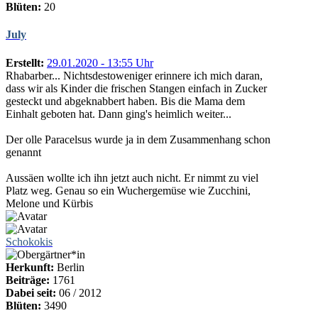
Blüten:
20
July
Erstellt:
29.01.2020 - 13:55 Uhr
Rhabarber... Nichtsdestoweniger erinnere ich mich daran,
dass wir als Kinder die frischen Stangen einfach in Zucker
gesteckt und abgeknabbert haben. Bis die Mama dem
Einhalt geboten hat. Dann ging's heimlich weiter...
Der olle Paracelsus wurde ja in dem Zusammenhang schon
genannt
Aussäen wollte ich ihn jetzt auch nicht. Er nimmt zu viel
Platz weg. Genau so ein Wuchergemüse wie Zucchini,
Melone und Kürbis
Schokokis
Herkunft:
Berlin
Beiträge:
1761
Dabei seit:
06 / 2012
Blüten:
3490