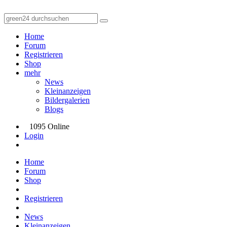
Home
Forum
Registrieren
Shop
mehr
News
Kleinanzeigen
Bildergalerien
Blogs
1095 Online
Login
Home
Forum
Shop
Registrieren
News
Kleinanzeigen