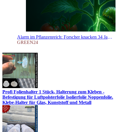
Alarm im Pflanzenreich: Forscher knacken 34 Jahre altes Rätsel – Das ist der Notruf-Mechanismus, mit dem Ihre Pflanzen um Hilfe schreien!
GREEN24
Profi Folienhalter 1 Stück, Halterung zum Kleben -
Befestigung für Luftpolsterfolie Isolierfolie Noppenfolie.
Klebe-Halter für Glas, Kunststoff und Metall