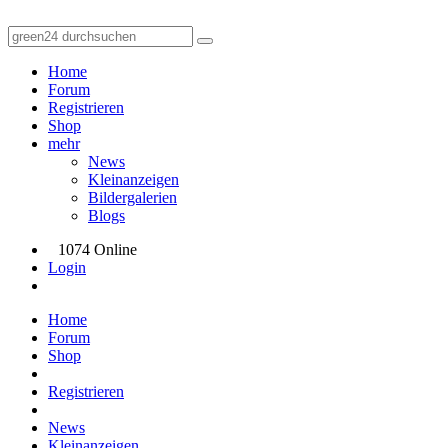
Home
Forum
Registrieren
Shop
mehr
News
Kleinanzeigen
Bildergalerien
Blogs
1074 Online
Login
Home
Forum
Shop
Registrieren
News
Kleinanzeigen