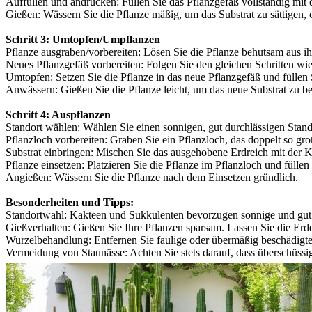
Auffüllen und andrücken: Füllen Sie das Pflanzgefäß vollständig mit 
Gießen: Wässern Sie die Pflanze mäßig, um das Substrat zu sättigen,
Schritt 3: Umtopfen/Umpflanzen
Pflanze ausgraben/vorbereiten: Lösen Sie die Pflanze behutsam aus ih
Neues Pflanzgefäß vorbereiten: Folgen Sie den gleichen Schritten wie
Umtopfen: Setzen Sie die Pflanze in das neue Pflanzgefäß und fülle
Anwässern: Gießen Sie die Pflanze leicht, um das neue Substrat zu 
Schritt 4: Auspflanzen
Standort wählen: Wählen Sie einen sonnigen, gut durchlässigen Stand
Pflanzloch vorbereiten: Graben Sie ein Pflanzloch, das doppelt so gro
Substrat einbringen: Mischen Sie das ausgehobene Erdreich mit der
Pflanze einsetzen: Platzieren Sie die Pflanze im Pflanzloch und füll
Angießen: Wässern Sie die Pflanze nach dem Einsetzen gründlich.
Besonderheiten und Tipps:
Standortwahl: Kakteen und Sukkulenten bevorzugen sonnige und gut d
Gießverhalten: Gießen Sie Ihre Pflanzen sparsam. Lassen Sie die Erd
Wurzelbehandlung: Entfernen Sie faulige oder übermäßig beschädig
Vermeidung von Staunässe: Achten Sie stets darauf, dass überschüss