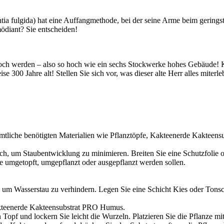
a fulgida) hat eine Auffangmethode, bei der seine Arme beim geringst
ödiant? Sie entscheiden!
ch werden – also so hoch wie ein sechs Stockwerke hohes Gebäude! Ke
 300 Jahre alt! Stellen Sie sich vor, was dieser alte Herr alles miterleb
 sämtliche benötigten Materialien wie Pflanztöpfe, Kakteenerde Kaktee
eich, um Staubentwicklung zu minimieren. Breiten Sie eine Schutzfolie 
e umgetopft, umgepflanzt oder ausgepflanzt werden sollen.
n, um Wasserstau zu verhindern. Legen Sie eine Schicht Kies oder Ton
 Kakteenerde Kakteensubstrat PRO Humus.
n Topf und lockern Sie leicht die Wurzeln. Platzieren Sie die Pflanze mi