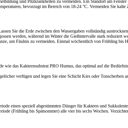
elbildung und Pilzkrankheiten zu vermeiden. Ein Standort am Fenster ode
peraturen, bevorzugt im Bereich von 18-24 °C. Vermeiden Sie kalte Z
assen Sie die Erde zwischen den Wassergaben vollständig austrocknen
ossen werden, während im Winter die Gießintervalle stark reduziert we
anze, um Fäulnis zu vermeiden. Einmal wöchentlich von Frühling bis Her
de wie das Kakteensubstrat PRO Humus, das optimal auf die Bedürfnisse
nagelöcher verfügen und legen Sie eine Schicht Kies oder Tonscherben 
iode einen speziell abgestimmten Dünger für Kakteen und Sukkulenten
ode (Frühling bis Spätsommer) alle vier bis sechs Wochen. Verzichte