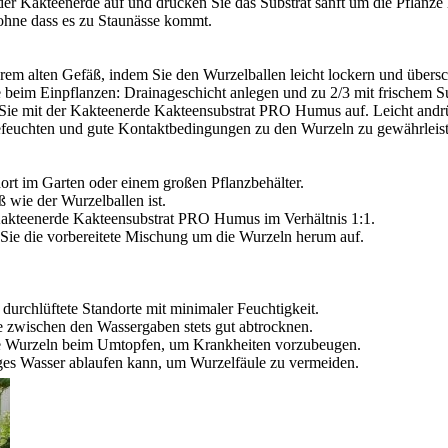
der Kakteenerde auf und drücken Sie das Substrat sanft um die Pflanze
 ohne dass es zu Staunässe kommt.
rem alten Gefäß, indem Sie den Wurzelballen leicht lockern und übersch
 beim Einpflanzen: Drainageschicht anlegen und zu 2/3 mit frischem Sub
n Sie mit der Kakteenerde Kakteensubstrat PRO Humus auf. Leicht andr
befeuchten und gute Kontaktbedingungen zu den Wurzeln zu gewährleis
ort im Garten oder einem großen Pflanzbehälter.
ß wie der Wurzelballen ist.
 Kakteenerde Kakteensubstrat PRO Humus im Verhältnis 1:1.
en Sie die vorbereitete Mischung um die Wurzeln herum auf.
urchlüftete Standorte mit minimaler Feuchtigkeit.
e zwischen den Wassergaben stets gut abtrocknen.
te Wurzeln beim Umtopfen, um Krankheiten vorzubeugen.
iges Wasser ablaufen kann, um Wurzelfäule zu vermeiden.