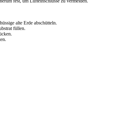
 herum fest, um Lufteinschlüsse zu vermeiden.
üssige alte Erde abschütteln.
strat füllen.
ücken.
ten.