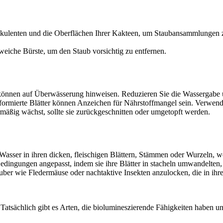
 Sukkulenten und die Oberflächen Ihrer Kakteen, um Staubansammlungen 
eiche Bürste, um den Staub vorsichtig zu entfernen.
önnen auf Überwässerung hinweisen. Reduzieren Sie die Wassergabe u
ormierte Blätter können Anzeichen für Nährstoffmangel sein. Verwend
mäßig wächst, sollte sie zurückgeschnitten oder umgetopft werden.
Wasser in ihren dicken, fleischigen Blättern, Stämmen oder Wurzeln, w
edingungen angepasst, indem sie ihre Blätter in stacheln umwandelten
uber wie Fledermäuse oder nachtaktive Insekten anzulocken, die in ihr
atsächlich gibt es Arten, die biolumineszierende Fähigkeiten haben und