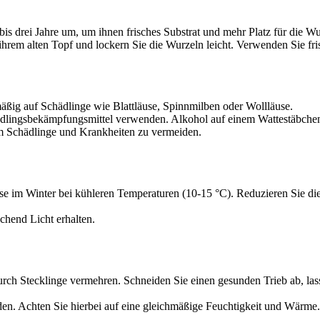
is drei Jahre um, um ihnen frisches Substrat und mehr Platz für die Wu
 ihrem alten Topf und lockern Sie die Wurzeln leicht. Verwenden Sie fr
äßig auf Schädlinge wie Blattläuse, Spinnmilben oder Wollläuse.
dlingsbekämpfungsmittel verwenden. Alkohol auf einem Wattestäbchen 
um Schädlinge und Krankheiten zu vermeiden.
e im Winter bei kühleren Temperaturen (10-15 °C). Reduzieren Sie d
chend Licht erhalten.
urch Stecklinge vermehren. Schneiden Sie einen gesunden Trieb ab, las
en. Achten Sie hierbei auf eine gleichmäßige Feuchtigkeit und Wärme.