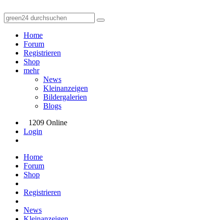
Home
Forum
Registrieren
Shop
mehr
News
Kleinanzeigen
Bildergalerien
Blogs
1209 Online
Login
Home
Forum
Shop
Registrieren
News
Kleinanzeigen