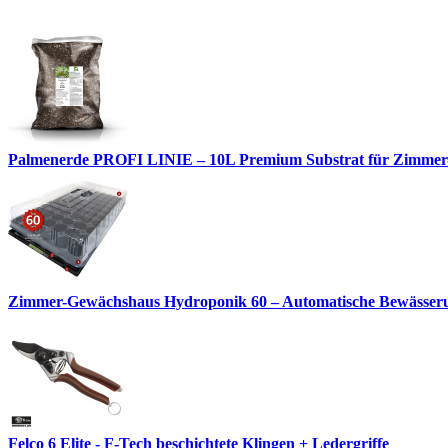
Palmenerde PROFI LINIE – 10L Premium Substrat für Zimmer
Zimmer-Gewächshaus Hydroponik 60 – Automatische Bewässerun
Felco 6 Elite - F-Tech beschichtete Klingen + Ledergriffe