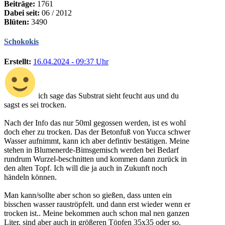
Beiträge:
1761
Dabei seit:
06 / 2012
Blüten:
3490
Schokokis
Erstellt:
16.04.2024 - 09:37 Uhr
ich sage das Substrat sieht feucht aus und du
sagst es sei trocken.
Nach der Info das nur 50ml gegossen werden, ist es wohl
doch eher zu trocken. Das der Betonfuß von Yucca schwer
Wasser aufnimmt, kann ich aber defintiv bestätigen. Meine
stehen in Blumenerde-Bimsgemisch werden bei Bedarf
rundrum Wurzel-beschnitten und kommen dann zurück in
den alten Topf. Ich will die ja auch in Zukunft noch
händeln können.
Man kann/sollte aber schon so gießen, dass unten ein
bisschen wasser rauströpfelt. und dann erst wieder wenn er
trocken ist.. Meine bekommen auch schon mal nen ganzen
Liter, sind aber auch in größeren Töpfen 35x35 oder so.