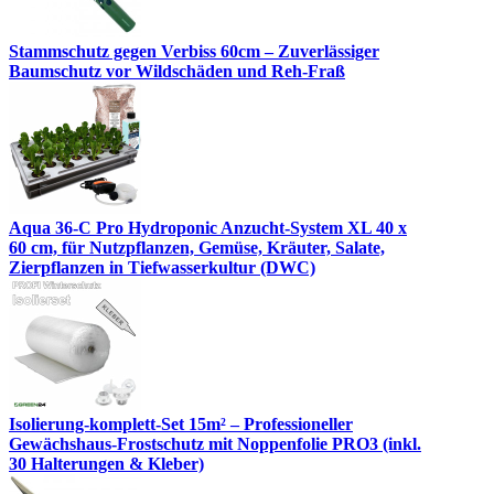
Stammschutz gegen Verbiss 60cm – Zuverlässiger
Baumschutz vor Wildschäden und Reh-Fraß
Aqua 36-C Pro Hydroponic Anzucht-System XL 40 x
60 cm, für Nutzpflanzen, Gemüse, Kräuter, Salate,
Zierpflanzen in Tiefwasserkultur (DWC)
Isolierung-komplett-Set 15m² – Professioneller
Gewächshaus-Frostschutz mit Noppenfolie PRO3 (inkl.
30 Halterungen & Kleber)