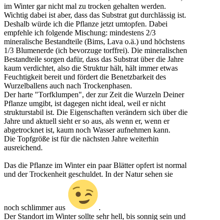
im Winter gar nicht mal zu trocken gehalten werden.
Wichtig dabei ist aber, dass das Substrat gut durchlässig ist.
Deshalb würde ich die Pflanze jetzt umtopfen. Dabei
empfehle ich folgende Mischung: mindestens 2/3
mineralische Bestandteile (Bims, Lava o.ä.) und höchstens
1/3 Blumenerde (ich bevorzuge torffrei). Die mineralischen
Bestandteile sorgen dafür, dass das Substrat über die Jahre
kaum verdichtet, also die Struktur hält, hält immer etwas
Feuchtigkeit bereit und fördert die Benetzbarkeit des
Wurzelballens auch nach Trockenphasen.
Der harte "Torfklumpen", der zur Zeit die Wurzeln Deiner
Pflanze umgibt, ist dagegen nicht ideal, weil er nicht
strukturstabil ist. Die Eigenschaften verändern sich über die
Jahre und aktuell sieht er so aus, als wenn er, wenn er
abgetrocknet ist, kaum noch Wasser aufnehmen kann.
Die Topfgröße ist für die nächsten Jahre weiterhin
ausreichend.
Das die Pflanze im Winter ein paar Blätter opfert ist normal
und der Trockenheit geschuldet. In der Natur sehen sie
noch schlimmer aus
.
Der Standort im Winter sollte sehr hell, bis sonnig sein und