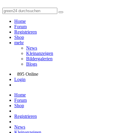
Home
Forum
Registrieren
Shop
mehr
News
Kleinanzeigen
Bildergalerien
Blogs
895 Online
Login
Home
Forum
Shop
Registrieren
News
Kleinanzeigen