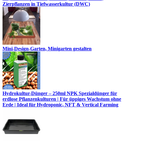
Zierpflanzen in Tiefwasserkultur (DWC)
Mini-Design-Garten, Minigarten gestalten
Hydrokultur-Dünger – 250ml NPK Spezialdünger für
erdlose Pflanzenkulturen | Für üppiges Wachstum ohne
Erde | Ideal für Hydroponic, NFT & Vertical Farming