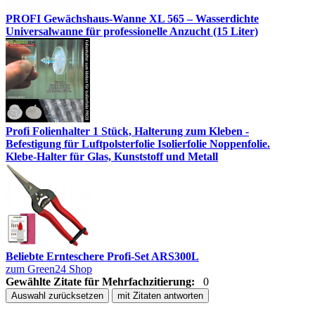
PROFI Gewächshaus-Wanne XL 565 – Wasserdichte
Universalwanne für professionelle Anzucht (15 Liter)
Profi Folienhalter 1 Stück, Halterung zum Kleben -
Befestigung für Luftpolsterfolie Isolierfolie Noppenfolie.
Klebe-Halter für Glas, Kunststoff und Metall
Beliebte Ernteschere Profi-Set ARS300L
zum Green24 Shop
Gewählte Zitate für Mehrfachzitierung:
0
Auswahl zurücksetzen
mit Zitaten antworten