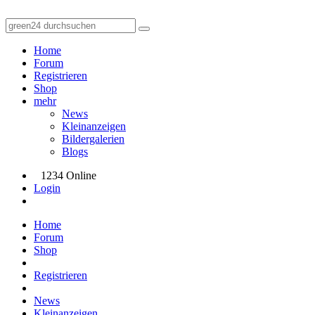
Home
Forum
Registrieren
Shop
mehr
News
Kleinanzeigen
Bildergalerien
Blogs
1234 Online
Login
Home
Forum
Shop
Registrieren
News
Kleinanzeigen