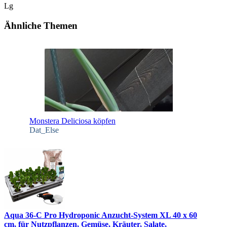
Lg
Ähnliche Themen
Monstera Deliciosa köpfen
Dat_Else
Aqua 36-C Pro Hydroponic Anzucht-System XL 40 x 60
cm, für Nutzpflanzen, Gemüse, Kräuter, Salate,