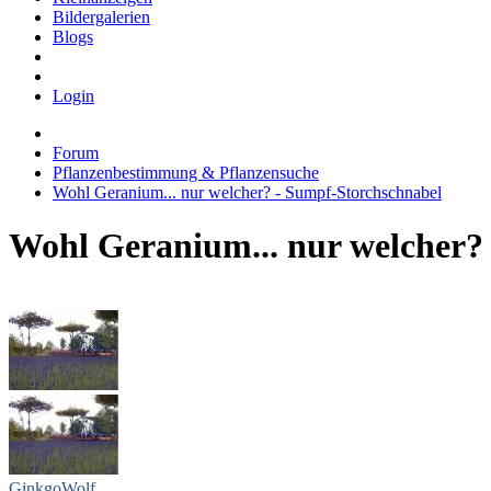
Bildergalerien
Blogs
Login
Forum
Pflanzenbestimmung & Pflanzensuche
Wohl Geranium... nur welcher? - Sumpf-Storchschnabel
Wohl Geranium... nur welcher?
GinkgoWolf