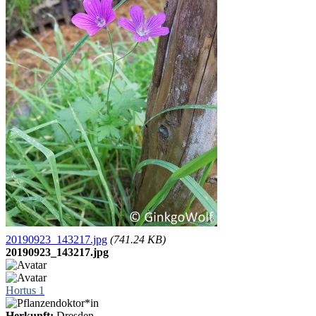
20190923_143217.jpg
(741.24 KB)
20190923_143217.jpg
Hortus 1
Herkunft:
Dresden