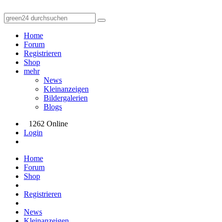
Home
Forum
Registrieren
Shop
mehr
News
Kleinanzeigen
Bildergalerien
Blogs
1262 Online
Login
Home
Forum
Shop
Registrieren
News
Kleinanzeigen