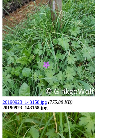
20190923_143158.jpg
(775.88 KB)
20190923_143158.jpg