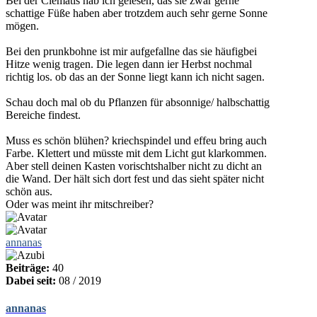
Bei der Clematis hab ich gelesen, das sie zwar gerne
schattige Füße haben aber trotzdem auch sehr gerne Sonne
mögen.
Bei den prunkbohne ist mir aufgefallne das sie häufigbei
Hitze wenig tragen. Die legen dann ier Herbst nochmal
richtig los. ob das an der Sonne liegt kann ich nicht sagen.
Schau doch mal ob du Pflanzen für absonnige/ halbschattig
Bereiche findest.
Muss es schön blühen? kriechspindel und effeu bring auch
Farbe. Klettert und müsste mit dem Licht gut klarkommen.
Aber stell deinen Kasten vorischtshalber nicht zu dicht an
die Wand. Der hält sich dort fest und das sieht später nicht
schön aus.
Oder was meint ihr mitschreiber?
annanas
Beiträge:
40
Dabei seit:
08 / 2019
annanas