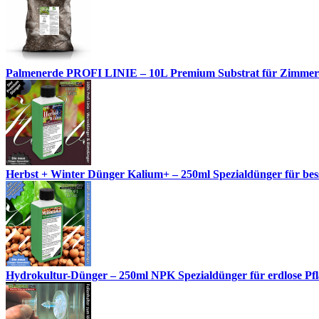
Palmenerde PROFI LINIE – 10L Premium Substrat für Zimmer
Herbst + Winter Dünger Kalium+ – 250ml Spezialdünger für besse
Hydrokultur-Dünger – 250ml NPK Spezialdünger für erdlose Pfl