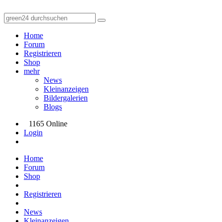
Home
Forum
Registrieren
Shop
mehr
News
Kleinanzeigen
Bildergalerien
Blogs
1165 Online
Login
Home
Forum
Shop
Registrieren
News
Kleinanzeigen