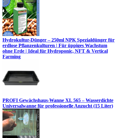
Hydrokultur-Dünger – 250ml NPK Spezialdünger für
erdlose Pflanzenkulturen | Für üppiges Wachstum
ohne Erde | Ideal für Hydroponic, NFT & Vertical
Farming
PROFI Gewächshaus-Wanne XL 565 – Wasserdichte
Universalwanne für professionelle Anzucht (15 Liter)