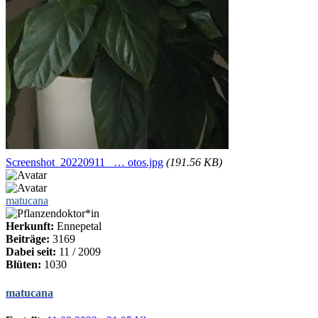
Screenshot_20220911_ … otos.jpg
(191.56 KB)
matucana
Herkunft:
Ennepetal
Beiträge:
3169
Dabei seit:
11 / 2009
Blüten:
1030
matucana