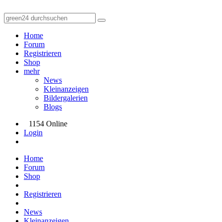
Home
Forum
Registrieren
Shop
mehr
News
Kleinanzeigen
Bildergalerien
Blogs
1154 Online
Login
Home
Forum
Shop
Registrieren
News
Kleinanzeigen