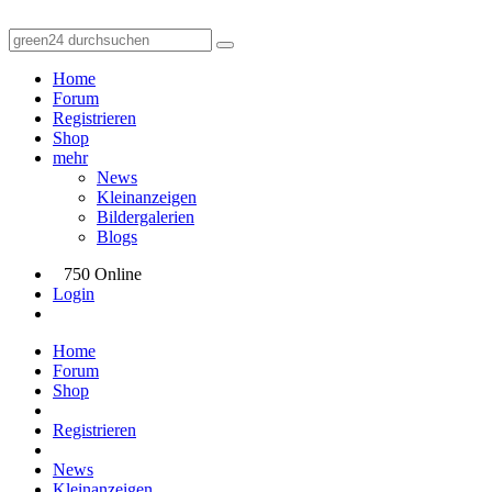
Home
Forum
Registrieren
Shop
mehr
News
Kleinanzeigen
Bildergalerien
Blogs
750 Online
Login
Home
Forum
Shop
Registrieren
News
Kleinanzeigen