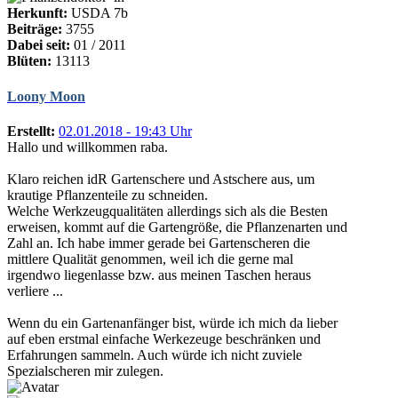
Herkunft:
USDA 7b
Beiträge:
3755
Dabei seit:
01 / 2011
Blüten:
13113
Loony Moon
Erstellt:
02.01.2018 - 19:43 Uhr
Hallo und willkommen raba.
Klaro reichen idR Gartenschere und Astschere aus, um
krautige Pflanzenteile zu schneiden.
Welche Werkzeugqualitäten allerdings sich als die Besten
erweisen, kommt auf die Gartengröße, die Pflanzenarten und
Zahl an. Ich habe immer gerade bei Gartenscheren die
mittlere Qualität genommen, weil ich die gerne mal
irgendwo liegenlasse bzw. aus meinen Taschen heraus
verliere ...
Wenn du ein Gartenanfänger bist, würde ich mich da lieber
auf eben erstmal einfache Werkezeuge beschränken und
Erfahrungen sammeln. Auch würde ich nicht zuviele
Spezialscheren mir zulegen.