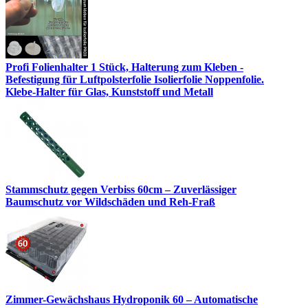
Profi Folienhalter 1 Stück, Halterung zum Kleben -
Befestigung für Luftpolsterfolie Isolierfolie Noppenfolie.
Klebe-Halter für Glas, Kunststoff und Metall
Stammschutz gegen Verbiss 60cm – Zuverlässiger
Baumschutz vor Wildschäden und Reh-Fraß
Zimmer-Gewächshaus Hydroponik 60 – Automatische