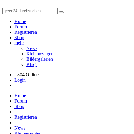
Home
Forum
Registrieren
Shop
mehr
News
Kleinanzeigen
Bildergalerien
Blogs
804 Online
Login
Home
Forum
Shop
Registrieren
News
Kleinanzeigen