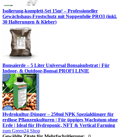
Isolierung-komplett-Set 15m² – Professioneller
Gewächshaus-Frostschutz mit Noppenfolie PRO3 (inkl.
30 Halterungen & Kleber)
Bonsaierde – 5 Liter Universal Bonsaisubstrat | Für
Indoor- & Outdoor-Bonsai PROFI LINIE
Hydrokultur-Dünger – 250ml NPK Spezialdünger für
erdlose Pflanzenkulturen | Für üppiges Wachstum ohne
Erde | Ideal für Hydroponic, NFT & Vertical Farming
zum Green24 Shop
Gewählte Zitate für Mehrfachzitierung:
0