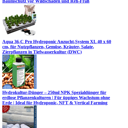
Baumschutz vor Wildschäden und Reh-Fraß
Aqua 36-C Pro Hydroponic Anzucht-System XL 40 x 60
cm, für Nutzpflanzen, Gemüse, Kräuter, Salate,
Zierpflanzen in Tiefwasserkultur (DWC)
Hydrokultur-Dünger – 250ml NPK Spezialdünger für
erdlose Pflanzenkulturen | Für üppiges Wachstum ohne
Erde | Ideal für Hydroponic, NFT & Vertical Farming