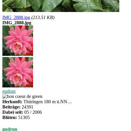
IMG_2888.jpg
(213.51 KB)
IMG_2888.jpg
gudrun
Herkunft:
Thüringen 180 m ü.NN…
Beiträge:
24391
Dabei seit:
05 / 2006
Blüten:
51305
gudrun