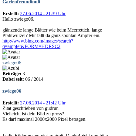
Gartenfreundinuli
Erstellt:
27.06.2014 - 21:39 Uhr
Hallo zwiego06,
glänzende lange Blätter wie beim Meerrettich, lange
Pfahlwurzel? Mir fällt da ganz spontan Ampfer ein.
http://www.bing.com/images/search?
q=ampfer&FORM=HDRSC2
zwiego06
Beiträge:
3
Dabei seit:
06 / 2014
zwiego06
Erstellt:
27.06.2014 - 21:42 Uhr
Zitat geschrieben von gudrun
Vielleicht ist dein Bild zu gross?
Es darf maximal 2000x2000 Pixel betragen.
Ja die Bilder waren viel zu groß, Danke! Seht nun bitte