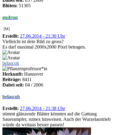
Dabei seit:
05 / 2006
Blüten:
51305
gudrun
[M]
Erstellt:
27.06.2014 - 21:30 Uhr
Vielleicht ist dein Bild zu gross?
Es darf maximal 2000x2000 Pixel betragen.
belascoh
Herkunft:
Hannover
Beiträge:
8411
Dabei seit:
04 / 2006
belascoh
Erstellt:
27.06.2014 - 21:38 Uhr
stimmt glänzende Blätter könnten auf die Gattung
Sauerampfer, rumex hinweisen. Auch der Wurzelaustrieb
würde da weitaus besser passen!