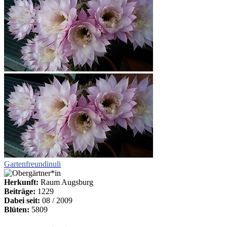
Gartenfreundinuli
Herkunft:
Raum Augsburg
Beiträge:
1229
Dabei seit:
08 / 2009
Blüten:
5809