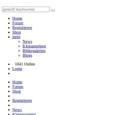
Home
Forum
Registrieren
Shop
mehr
News
Kleinanzeigen
Bildergalerien
Blogs
1041 Online
Login
Home
Forum
Shop
Registrieren
News
Kleinanzeigen