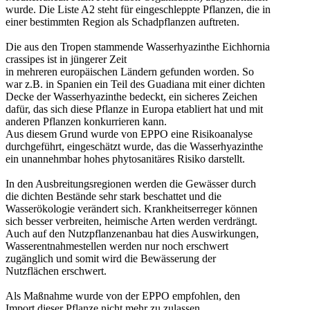
wurde. Die Liste A2 steht für eingeschleppte Pflanzen, die in
einer bestimmten Region als Schadpflanzen auftreten.
Die aus den Tropen stammende Wasserhyazinthe Eichhornia
crassipes ist in jüngerer Zeit
in mehreren europäischen Ländern gefunden worden. So
war z.B. in Spanien ein Teil des Guadiana mit einer dichten
Decke der Wasserhyazinthe bedeckt, ein sicheres Zeichen
dafür, das sich diese Pflanze in Europa etabliert hat und mit
anderen Pflanzen konkurrieren kann.
Aus diesem Grund wurde von EPPO eine Risikoanalyse
durchgeführt, eingeschätzt wurde, das die Wasserhyazinthe
ein unannehmbar hohes phytosanitäres Risiko darstellt.
In den Ausbreitungsregionen werden die Gewässer durch
die dichten Bestände sehr stark beschattet und die
Wasserökologie verändert sich. Krankheitserreger können
sich besser verbreiten, heimische Arten werden verdrängt.
Auch auf den Nutzpflanzenanbau hat dies Auswirkungen,
Wasserentnahmestellen werden nur noch erschwert
zugänglich und somit wird die Bewässerung der
Nutzflächen erschwert.
Als Maßnahme wurde von der EPPO empfohlen, den
Import dieser Pflanze nicht mehr zu zulassen.