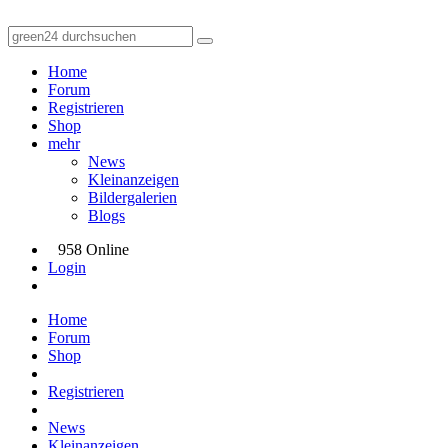
Home
Forum
Registrieren
Shop
mehr
News
Kleinanzeigen
Bildergalerien
Blogs
958 Online
Login
Home
Forum
Shop
Registrieren
News
Kleinanzeigen