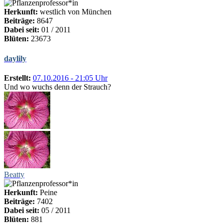
Herkunft:
westlich von München
Beiträge:
8647
Dabei seit:
01 / 2011
Blüten:
23673
daylily
Erstellt:
07.10.2016 - 21:05 Uhr
Und wo wuchs denn der Strauch?
Beatty
Herkunft:
Peine
Beiträge:
7402
Dabei seit:
05 / 2011
Blüten:
881