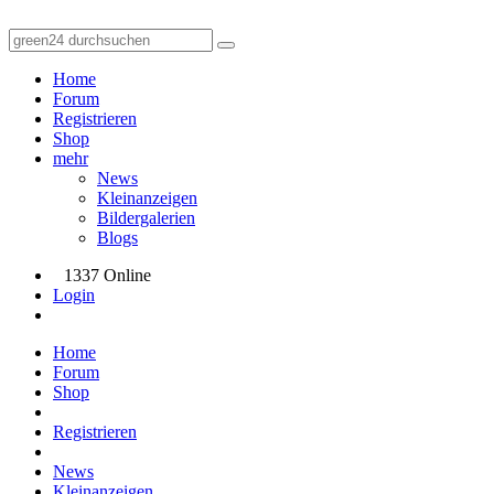
Home
Forum
Registrieren
Shop
mehr
News
Kleinanzeigen
Bildergalerien
Blogs
1337 Online
Login
Home
Forum
Shop
Registrieren
News
Kleinanzeigen