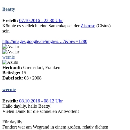
Beatty
Erstellt:
07.10.2016 - 22:30 Uhr
Könnte es vielleicht eine Samenkapsel der
Zistrose
(Cistus)
sein
http://images.google.de/imgres…7&biw=1280
wernie
Herkunft:
Gremsdorf, Franken
Beiträge:
15
Dabei seit:
03 / 2008
wernie
Erstellt:
08.10.2016 - 08:12 Uhr
Hallo daylily, hallo Beatty!
Vielen Dank für die schnellen Antworten!
Für daylily:
Fundort war am Wegrand in einem großen, relativ dichten