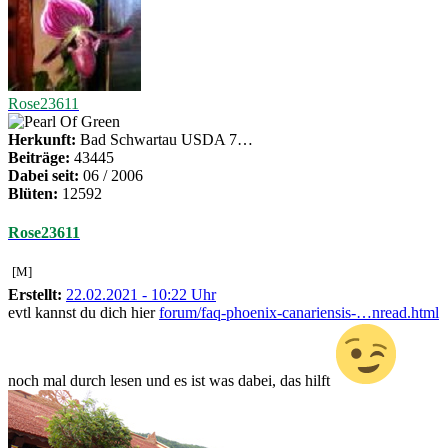
Rose23611
Herkunft:
Bad Schwartau USDA 7…
Beiträge:
43445
Dabei seit:
06 / 2006
Blüten:
12592
Rose23611
[M]
Erstellt:
22.02.2021 - 10:22 Uhr
evtl kannst du dich hier
forum/faq-phoenix-canariensis-…nread.html
noch mal durch lesen und es ist was dabei, das hilft