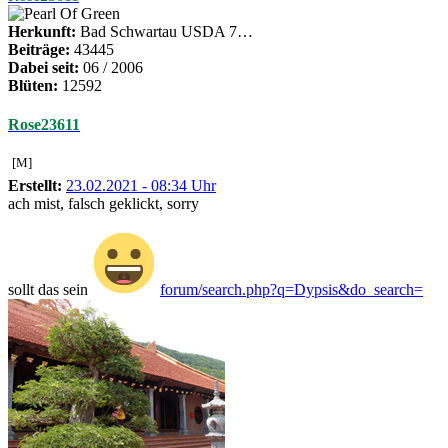
Herkunft:
Bad Schwartau USDA 7…
Beiträge:
43445
Dabei seit:
06 / 2006
Blüten:
12592
Rose23611
[M]
Erstellt:
23.02.2021 - 08:34 Uhr
ach mist, falsch geklickt, sorry
sollt das sein
forum/search.php?q=Dypsis&do_search=