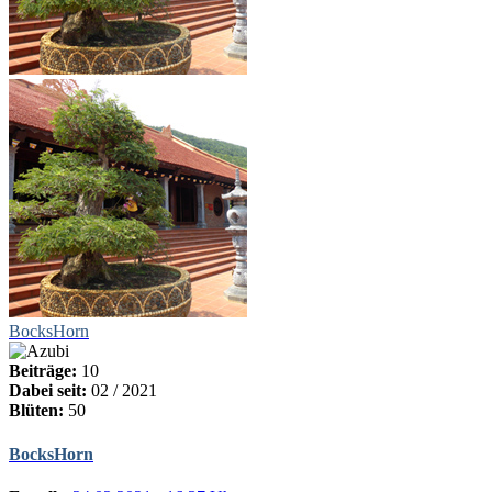
BocksHorn
Beiträge:
10
Dabei seit:
02 / 2021
Blüten:
50
BocksHorn