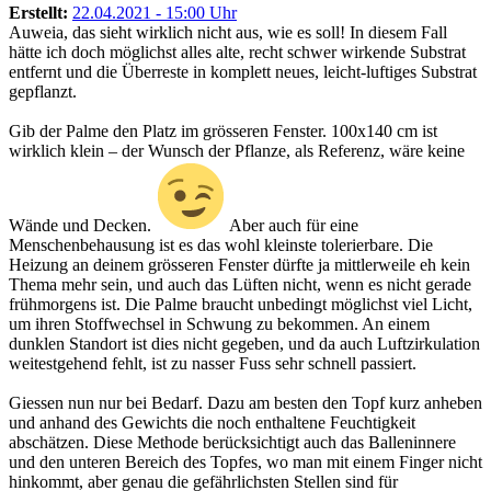
Erstellt:
22.04.2021 - 15:00 Uhr
Auweia, das sieht wirklich nicht aus, wie es soll! In diesem Fall
hätte ich doch möglichst alles alte, recht schwer wirkende Substrat
entfernt und die Überreste in komplett neues, leicht-luftiges Substrat
gepflanzt.
Gib der Palme den Platz im grösseren Fenster. 100x140 cm ist
wirklich klein – der Wunsch der Pflanze, als Referenz, wäre keine
Wände und Decken.
Aber auch für eine
Menschenbehausung ist es das wohl kleinste tolerierbare. Die
Heizung an deinem grösseren Fenster dürfte ja mittlerweile eh kein
Thema mehr sein, und auch das Lüften nicht, wenn es nicht gerade
frühmorgens ist. Die Palme braucht unbedingt möglichst viel Licht,
um ihren Stoffwechsel in Schwung zu bekommen. An einem
dunklen Standort ist dies nicht gegeben, und da auch Luftzirkulation
weitestgehend fehlt, ist zu nasser Fuss sehr schnell passiert.
Giessen nun nur bei Bedarf. Dazu am besten den Topf kurz anheben
und anhand des Gewichts die noch enthaltene Feuchtigkeit
abschätzen. Diese Methode berücksichtigt auch das Balleninnere
und den unteren Bereich des Topfes, wo man mit einem Finger nicht
hinkommt, aber genau die gefährlichsten Stellen sind für