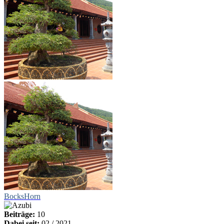
BocksHorn
Beiträge:
10
Dabei seit:
02 / 2021