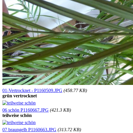
01-Vertrocknet - P1160509.JPG
(458.77 KB)
grün vertrocknet
06 schön P1160667.JPG
(421.3 KB)
teilweise schön
07 braungelb P1160663.JPG
(313.72 KB)