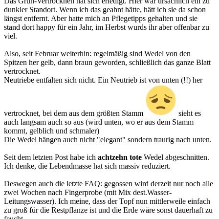
Das Grün-Vertrocknen hat sich erledigt. Hier war ursächlich ein zu
dunkler Standort. Wenn ich das geahnt hätte, hätt ich sie da schon
längst entfernt. Aber hatte mich an Pflegetipps gehalten und sie
stand dort happy für ein Jahr, im Herbst wurds ihr aber offenbar zu
viel.
Also, seit Februar weiterhin: regelmäßig sind Wedel von den
Spitzen her gelb, dann braun geworden, schließlich das ganze Blatt
vertrocknet.
Neutriebe entfalten sich nicht. Ein Neutrieb ist von unten (!!) her
vertrocknet, bei dem aus dem größten Stamm
sieht es
auch langsam auch so aus (wird unten, wo er aus dem Stamm
kommt, gelblich und schmaler)
Die Wedel hängen auch nicht "elegant" sondern traurig nach unten.
Seit dem letzten Post habe ich
achtzehn tote
Wedel abgeschnitten.
Ich denke, die Lebendmasse hat sich massiv reduziert.
Deswegen auch die letzte FAQ: gegossen wird derzeit nur noch alle
zwei Wochen nach Fingerprobe (mit Mix dest.Wasser-
Leitungswasser). Ich meine, dass der Topf nun mittlerweile einfach
zu groß für die Restpflanze ist und die Erde wäre sonst dauerhaft zu
feucht.