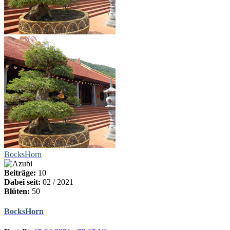
BocksHorn
Beiträge:
10
Dabei seit:
02 / 2021
Blüten:
50
BocksHorn