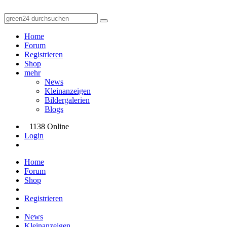
Home
Forum
Registrieren
Shop
mehr
News
Kleinanzeigen
Bildergalerien
Blogs
1138 Online
Login
Home
Forum
Shop
Registrieren
News
Kleinanzeigen