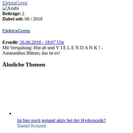
ElektraGreen
Beiträge:
2
Dabei seit:
06 / 2018
ElektraGreen
Erstellt:
26.06.2018 - 18:07 Uhr
Mit Verspätung: Hut ab und V I E L E N D A N K ! -
Amaranthus Blitum, das ist es!
Ähnliche Themen
Ist hier noch jemand aktiv bei der Hydroponik?
Daniel Konzett