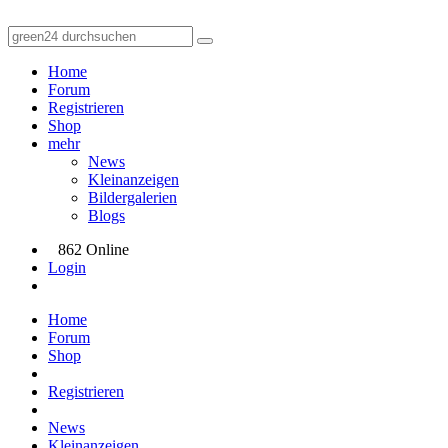
Home
Forum
Registrieren
Shop
mehr
News
Kleinanzeigen
Bildergalerien
Blogs
862 Online
Login
Home
Forum
Shop
Registrieren
News
Kleinanzeigen