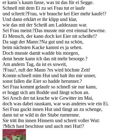
er kann´s kaum fasse, was ist das für ei Segge.
Schnell mit dem Ei zu sei Frau tut er laufe
und schreit:?Frau, wir brauche kei Eier mehr kaufe!?
Und dann erklärt er ihr klipp und klar,
wie das mit der Scheiß am Laddezaun war.
Sei Frau meint:?Das musste mir erst einmal beweise.
Ei Mensch, der kann doch kei Eier nit scheiße!?
Da sagt der Mann:?Na gut und na schön,
beim nächsten Kacke kannst es ja sehen.
Doch musste damit wadde bis morgen,
denn heute kann ich das nit mehr besorge.?
Am andern Tag, da ist es soweit,
?Frau?, ruft der Mann ?es wird höchste Zeit!
Komm schnell mim Hut und halt ihn mir unner,
sonst fallen die Eier so hadde herunner.?
Sei Frau kommt gelaufe so schnell sie nur kann,
er hoggt sich am Bodde und fängt schon an.
Sei Arsch der tut krache wie Gewitter im Mai,
doch was dabei rauskam, war was anderes wie ein Ei.
Sei Frau guckt innen Hut und fängt an zu schenge,
dann tut se wild in der Stube rumrenne.
Sie tritt ihn innen Hinnern und schreit voller Wut:
?Mich hast beschisse und auch mei Hut!?