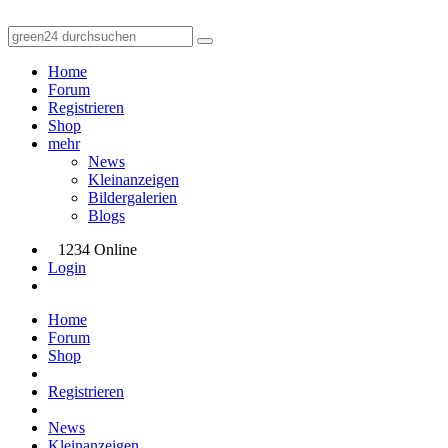
Home
Forum
Registrieren
Shop
mehr
News
Kleinanzeigen
Bildergalerien
Blogs
1234 Online
Login
Home
Forum
Shop
Registrieren
News
Kleinanzeigen