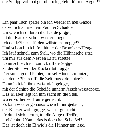
die Schipp voll hat gerad noch gefehlt für mei Agger!?
Ein paar Tach später bin ich wieder in mei Gadde,
da seh ich an meinem Zaun ei Schadde.
Un wie ich so durch die Ladde gugge,
tut der Kacker schon wieder hogge.
Ich denk:?Pass uff, den willste ma negge!?
Und schon bin ich fott hinter der Brombeer-Hegge.
Ich lauf schnell zum Stall, wo die Hühnerche sitze,
um mir aus dem Nest en Ei zu stibitze.
Dann schleich ich zurück uff de Sogge,
zu der Stell wo der Kacker tut hogge.
Der sucht gerad Papier, um sei Hinner zu putze,
ich denk: ?Pass uff, die Zeit musst de nutze!?
Dann hab ich ihm, es ist nich geloge,
mit der Schipp die Scheiße unnerm Arsch weggezoge.
Das Ei aber legt ich ihm sacht an die Stell,
wo er vorher sei Haufe gemacht.
Es kam wieder genauso wie ich mir gedacht,
der Kacker wollt gugge, was er gemacht.
Er dreht sich herum, tut die Auge uffreiße,
und denkt: ?Nanu, das is doch kei Scheiße!?
Das ist doch ein Ei wie´s die Hühner tun lege,