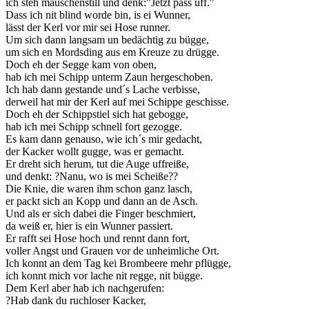
ich steh mäuschenstill und denk:"Jetzt pass uff."
Dass ich nit blind worde bin, is ei Wunner,
lässt der Kerl vor mir sei Hose runner.
Um sich dann langsam un bedächtig zu bügge,
um sich en Mordsding aus em Kreuze zu drügge.
Doch eh der Segge kam von oben,
hab ich mei Schipp unterm Zaun hergeschoben.
Ich hab dann gestande und´s Lache verbisse,
derweil hat mir der Kerl auf mei Schippe geschisse.
Doch eh der Schippstiel sich hat gebogge,
hab ich mei Schipp schnell fort gezogge.
Es kam dann genauso, wie ich´s mir gedacht,
der Kacker wollt gugge, was er gemacht.
Er dreht sich herum, tut die Auge uffreiße,
und denkt: ?Nanu, wo is mei Scheiße??
Die Knie, die waren ihm schon ganz lasch,
er packt sich an Kopp und dann an de Asch.
Und als er sich dabei die Finger beschmiert,
da weiß er, hier is ein Wunner passiert.
Er rafft sei Hose hoch und rennt dann fort,
voller Angst und Grauen vor de unheimliche Ort.
Ich konnt an dem Tag kei Brombeere mehr pflügge,
ich konnt mich vor lache nit regge, nit bügge.
Dem Kerl aber hab ich nachgerufen:
?Hab dank du ruchloser Kacker,