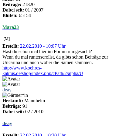
Beiträge:
21820
Dabei seit:
01 / 2007
Blüten:
65154
Mara23
[M]
Erstellt:
22.02.2010 - 10:07 Uhr
Hast du schon mal hier im Forum rumgesucht?
Wenn du mal runterscrollst, da gibts schon Beiträge zur
Uncarina und auch woher die Samen stammen.
http://www.koehres-
kaktus.de/shop/index.php/cPath/2/alpha/U
deay
Herkunft:
Mannheim
Beiträge:
91
Dabei seit:
02 / 2010
deay
Erstellt:
22.02.2010 - 10:20 Uhr