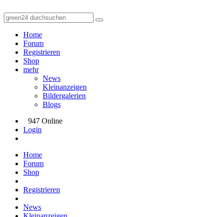
Home
Forum
Registrieren
Shop
mehr
News
Kleinanzeigen
Bildergalerien
Blogs
947 Online
Login
Home
Forum
Shop
Registrieren
News
Kleinanzeigen