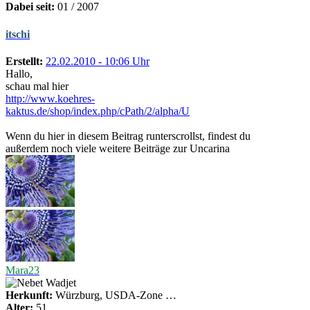
Dabei seit:
01 / 2007
itschi
Erstellt:
22.02.2010 - 10:06 Uhr
Hallo,
schau mal hier
http://www.koehres-
kaktus.de/shop/index.php/cPath/2/alpha/U
Wenn du hier in diesem Beitrag runterscrollst, findest du
außerdem noch viele weitere Beiträge zur Uncarina
Mara23
Herkunft:
Würzburg, USDA-Zone …
Alter:
51