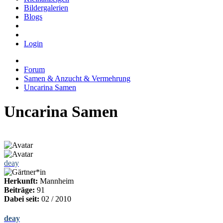
Bildergalerien
Blogs
Login
Forum
Samen & Anzucht & Vermehrung
Uncarina Samen
Uncarina Samen
deay
Herkunft:
Mannheim
Beiträge:
91
Dabei seit:
02 / 2010
deay