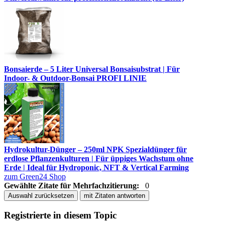
Bonsaierde – 5 Liter Universal Bonsaisubstrat | Für
Indoor- & Outdoor-Bonsai PROFI LINIE
Hydrokultur-Dünger – 250ml NPK Spezialdünger für
erdlose Pflanzenkulturen | Für üppiges Wachstum ohne
Erde | Ideal für Hydroponic, NFT & Vertical Farming
zum Green24 Shop
Gewählte Zitate für Mehrfachzitierung:
0
Auswahl zurücksetzen
mit Zitaten antworten
Registrierte in diesem Topic