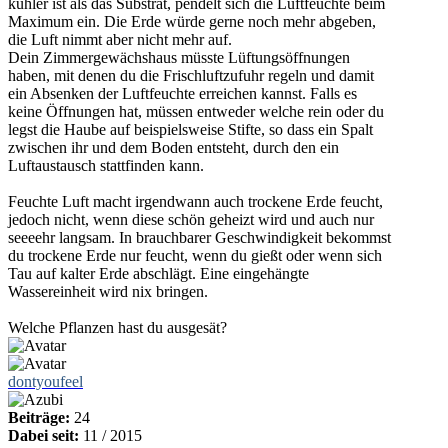
kühler ist als das Substrat, pendelt sich die Luftfeuchte beim
Maximum ein. Die Erde würde gerne noch mehr abgeben,
die Luft nimmt aber nicht mehr auf.
Dein Zimmergewächshaus müsste Lüftungsöffnungen
haben, mit denen du die Frischluftzufuhr regeln und damit
ein Absenken der Luftfeuchte erreichen kannst. Falls es
keine Öffnungen hat, müssen entweder welche rein oder du
legst die Haube auf beispielsweise Stifte, so dass ein Spalt
zwischen ihr und dem Boden entsteht, durch den ein
Luftaustausch stattfinden kann.
Feuchte Luft macht irgendwann auch trockene Erde feucht,
jedoch nicht, wenn diese schön geheizt wird und auch nur
seeeehr langsam. In brauchbarer Geschwindigkeit bekommst
du trockene Erde nur feucht, wenn du gießt oder wenn sich
Tau auf kalter Erde abschlägt. Eine eingehängte
Wassereinheit wird nix bringen.
Welche Pflanzen hast du ausgesät?
dontyoufeel
Beiträge:
24
Dabei seit:
11 / 2015