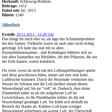
Herkunft:
Schleswig-Holstein
Beiträge:
1452
Dabei seit:
04 / 2015
Blüten:
1340
Silberfisch
Erstellt:
29.11.2015 - 12:28 Uhr
Das klingt für mich eher so, als läge das Schimmelproblem
bei den Samen. Vielleicht waren sie taub oder nicht richtig
gereinigt. Ich hatte das mal mit zu alten
Passionsblumensamen - statt Keimlingen bildeten sich an
fast allen Saatstellen nur Pilzfäden, die drei Pflanzen, die aus
der Erde kamen, waren kränklich.
Du wirst, wenn du nicht mit den Lüftungsöffnungen spielst
und diese geschlossen hältst, immer auf eine sehr hohe
Luftfeuchte kommen. Durch die Heizmatte verdunstet das
Wasser im Substrat und die Luft darüber nimmt diesen
Wasserdampf auf, bis sie "voll" ist. Dadurch, dass deine
Zimmerluft kälter ist als die aufgeheizte Luft im
Gewächshaus, ist die Plastikhaube kühler als die mit
Wasserdampf gesättigte Luft. Sie kühlt sich deshalb im
Bereich der Haube ab. Kühlere Luft kann weniger
Wasserdampf aufnehmen als warme Luft, der Überschuß