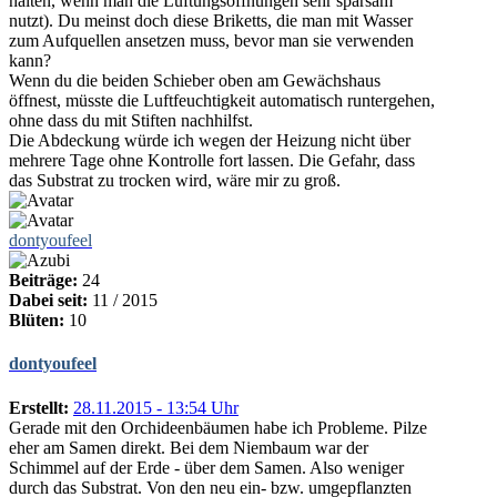
halten, wenn man die Lüftungsöffnungen sehr sparsam
nutzt). Du meinst doch diese Briketts, die man mit Wasser
zum Aufquellen ansetzen muss, bevor man sie verwenden
kann?
Wenn du die beiden Schieber oben am Gewächshaus
öffnest, müsste die Luftfeuchtigkeit automatisch runtergehen,
ohne dass du mit Stiften nachhilfst.
Die Abdeckung würde ich wegen der Heizung nicht über
mehrere Tage ohne Kontrolle fort lassen. Die Gefahr, dass
das Substrat zu trocken wird, wäre mir zu groß.
dontyoufeel
Beiträge:
24
Dabei seit:
11 / 2015
Blüten:
10
dontyoufeel
Erstellt:
28.11.2015 - 13:54 Uhr
Gerade mit den Orchideenbäumen habe ich Probleme. Pilze
eher am Samen direkt. Bei dem Niembaum war der
Schimmel auf der Erde - über dem Samen. Also weniger
durch das Substrat. Von den neu ein- bzw. umgepflanzten