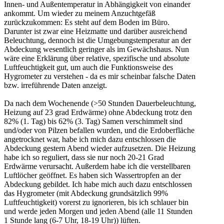
Innen- und Außentemperatur in Abhängigkeit von einander
ankommt. Um wieder zu meinem Anzuchtgefäß
zurückzukommen: Es steht auf dem Boden im Büro.
Darunter ist zwar eine Heizmatte und darüber ausreichend
Beleuchtung, dennoch ist die Umgebungstemperatur an der
Abdeckung wesentlich geringer als im Gewächshaus. Nun
wäre eine Erklärung über relative, spezifische und absolute
Luftfeuchtigkeit gut, um auch die Funktionsweise des
Hygrometer zu verstehen - da es mir scheinbar falsche Daten
bzw. irreführende Daten anzeigt.
Da nach dem Wochenende (>50 Stunden Dauerbeleuchtung,
Heizung auf 23 grad Erdwärme) ohne Abdeckung trotz den
82% (1. Tag) bis 62% (3. Tag) Samen verschimmelt sind
und/oder von Pilzen befallen wurden, und die Erdoberfläche
angetrocknet war, habe ich mich dazu entschlossen die
Abdeckung gestern Abend wieder aufzusetzen. Die Heizung
habe ich so reguliert, dass sie nur noch 20-21 Grad
Erdwärme verursacht. Außerdem habe ich die verstellbaren
Luftlöcher geöffnet. Es haben sich Wassertropfen an der
Abdeckung gebildet. Ich habe mich auch dazu entschlossen
das Hygrometer (mit Abdeckung grundsätzlich 99%
Luftfeuchtigkeit) vorerst zu ignorieren, bis ich schlauer bin
und werde jeden Morgen und jeden Abend (alle 11 Stunden
1 Stunde lang (6-7 Uhr, 18-19 Uhr)) lüften.