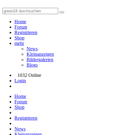
Home
Forum
Registrieren
Shop
mehr
News
Kleinanzeigen
Bildergalerien
Blogs
1032 Online
Login
Home
Forum
Shop
Registrieren
News
Kleinanzeigen