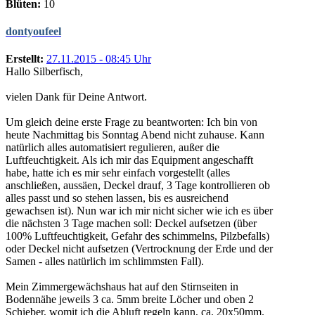
Blüten:
10
dontyoufeel
Erstellt:
27.11.2015 - 08:45 Uhr
Hallo Silberfisch,
vielen Dank für Deine Antwort.
Um gleich deine erste Frage zu beantworten: Ich bin von
heute Nachmittag bis Sonntag Abend nicht zuhause. Kann
natürlich alles automatisiert regulieren, außer die
Luftfeuchtigkeit. Als ich mir das Equipment angeschafft
habe, hatte ich es mir sehr einfach vorgestellt (alles
anschließen, aussäen, Deckel drauf, 3 Tage kontrollieren ob
alles passt und so stehen lassen, bis es ausreichend
gewachsen ist). Nun war ich mir nicht sicher wie ich es über
die nächsten 3 Tage machen soll: Deckel aufsetzen (über
100% Luftfeuchtigkeit, Gefahr des schimmelns, Pilzbefalls)
oder Deckel nicht aufsetzen (Vertrocknung der Erde und der
Samen - alles natürlich im schlimmsten Fall).
Mein Zimmergewächshaus hat auf den Stirnseiten in
Bodennähe jeweils 3 ca. 5mm breite Löcher und oben 2
Schieber, womit ich die Abluft regeln kann, ca. 20x50mm.