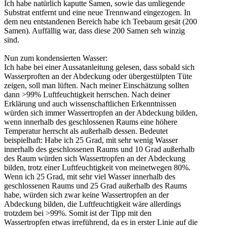
Ich habe natürlich kaputte Samen, sowie das umliegende
Substrat entfernt und eine neue Trennwand eingezogen. In
dem neu entstandenen Bereich habe ich Teebaum gesät (200
Samen). Auffällig war, dass diese 200 Samen seh winzig
sind.
Nun zum kondensierten Wasser:
Ich habe bei einer Aussatanleitung gelesen, dass sobald sich
Wasserproften an der Abdeckung oder übergestülpten Tüte
zeigen, soll man lüften. Nach meiner Einschätzung sollten
dann >99% Luftfeuchtigkeit herrschen. Nach deiner
Erklärung und auch wissenschaftlichen Erkenntnissen
würden sich immer Wassertropfen an der Abdeckung bilden,
wenn innerhalb des geschlossenen Raums eine höhere
Temperatur herrscht als außerhalb dessen. Bedeutet
beispielhaft: Habe ich 25 Grad, mit sehr wenig Wasser
innerhalb des geschlossenen Raums und 10 Grad außerhalb
des Raum würden sich Wassertropfen an der Abdeckung
bilden, trotz einer Luftfeuchtigkeit von meinetwegen 80%.
Wenn ich 25 Grad, mit sehr viel Wasser innerhalb des
geschlossenen Raums und 25 Grad außerhalb des Raums
habe, würden sich zwar keine Wassertropfen an der
Abdeckung bilden, die Luftfeuchtigkeit wäre allerdings
trotzdem bei >99%. Somit ist der Tipp mit den
Wassertropfen etwas irreführend, da es in erster Linie auf die