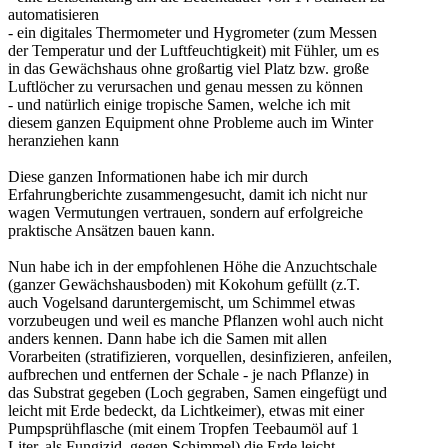
automatisieren
- ein digitales Thermometer und Hygrometer (zum Messen
der Temperatur und der Luftfeuchtigkeit) mit Fühler, um es
in das Gewächshaus ohne großartig viel Platz bzw. große
Luftlöcher zu verursachen und genau messen zu können
- und natürlich einige tropische Samen, welche ich mit
diesem ganzen Equipment ohne Probleme auch im Winter
heranziehen kann
Diese ganzen Informationen habe ich mir durch
Erfahrungberichte zusammengesucht, damit ich nicht nur
wagen Vermutungen vertrauen, sondern auf erfolgreiche
praktische Ansätzen bauen kann.
Nun habe ich in der empfohlenen Höhe die Anzuchtschale
(ganzer Gewächshausboden) mit Kokohum gefüllt (z.T.
auch Vogelsand daruntergemischt, um Schimmel etwas
vorzubeugen und weil es manche Pflanzen wohl auch nicht
anders kennen. Dann habe ich die Samen mit allen
Vorarbeiten (stratifizieren, vorquellen, desinfizieren, anfeilen,
aufbrechen und entfernen der Schale - je nach Pflanze) in
das Substrat gegeben (Loch gegraben, Samen eingefügt und
leicht mit Erde bedeckt, da Lichtkeimer), etwas mit einer
Pumpsprühflasche (mit einem Tropfen Teebaumöl auf 1
Liter, als Fungizid, gegen Schimmel) die Erde leicht