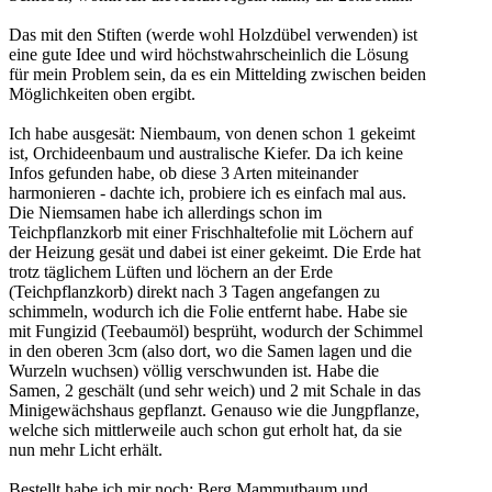
Das mit den Stiften (werde wohl Holzdübel verwenden) ist
eine gute Idee und wird höchstwahrscheinlich die Lösung
für mein Problem sein, da es ein Mittelding zwischen beiden
Möglichkeiten oben ergibt.
Ich habe ausgesät: Niembaum, von denen schon 1 gekeimt
ist, Orchideenbaum und australische Kiefer. Da ich keine
Infos gefunden habe, ob diese 3 Arten miteinander
harmonieren - dachte ich, probiere ich es einfach mal aus.
Die Niemsamen habe ich allerdings schon im
Teichpflanzkorb mit einer Frischhaltefolie mit Löchern auf
der Heizung gesät und dabei ist einer gekeimt. Die Erde hat
trotz täglichem Lüften und löchern an der Erde
(Teichpflanzkorb) direkt nach 3 Tagen angefangen zu
schimmeln, wodurch ich die Folie entfernt habe. Habe sie
mit Fungizid (Teebaumöl) besprüht, wodurch der Schimmel
in den oberen 3cm (also dort, wo die Samen lagen und die
Wurzeln wuchsen) völlig verschwunden ist. Habe die
Samen, 2 geschält (und sehr weich) und 2 mit Schale in das
Minigewächshaus gepflanzt. Genauso wie die Jungpflanze,
welche sich mittlerweile auch schon gut erholt hat, da sie
nun mehr Licht erhält.
Bestellt habe ich mir noch: Berg Mammutbaum und