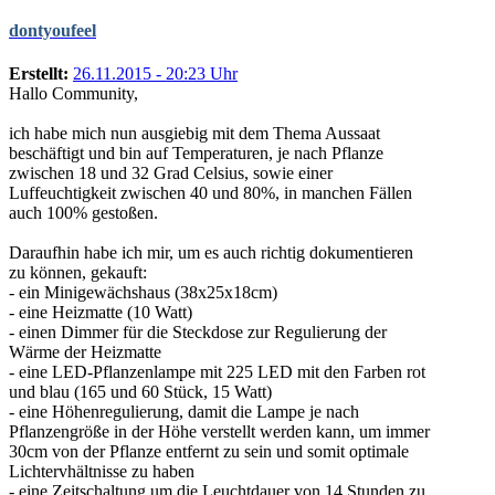
dontyoufeel
Erstellt:
26.11.2015 - 20:23 Uhr
Hallo Community,
ich habe mich nun ausgiebig mit dem Thema Aussaat
beschäftigt und bin auf Temperaturen, je nach Pflanze
zwischen 18 und 32 Grad Celsius, sowie einer
Luffeuchtigkeit zwischen 40 und 80%, in manchen Fällen
auch 100% gestoßen.
Daraufhin habe ich mir, um es auch richtig dokumentieren
zu können, gekauft:
- ein Minigewächshaus (38x25x18cm)
- eine Heizmatte (10 Watt)
- einen Dimmer für die Steckdose zur Regulierung der
Wärme der Heizmatte
- eine LED-Pflanzenlampe mit 225 LED mit den Farben rot
und blau (165 und 60 Stück, 15 Watt)
- eine Höhenregulierung, damit die Lampe je nach
Pflanzengröße in der Höhe verstellt werden kann, um immer
30cm von der Pflanze entfernt zu sein und somit optimale
Lichtervhältnisse zu haben
- eine Zeitschaltung um die Leuchtdauer von 14 Stunden zu