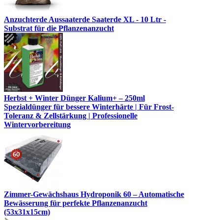
Anzuchterde Aussaaterde Saaterde XL - 10 Ltr -
Substrat für die Pflanzenanzucht
Herbst + Winter Dünger Kalium+ – 250ml
Spezialdünger für bessere Winterhärte | Für Frost-
Toleranz & Zellstärkung | Professionelle
Wintervorbereitung
Zimmer-Gewächshaus Hydroponik 60 – Automatische
Bewässerung für perfekte Pflanzenanzucht
(53x31x15cm)