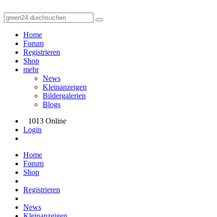
Home
Forum
Registrieren
Shop
mehr
News
Kleinanzeigen
Bildergalerien
Blogs
1013 Online
Login
Home
Forum
Shop
Registrieren
News
Kleinanzeigen