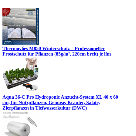
Thermovlies M850 Winterschutz – Professioneller
Frostschutz für Pflanzen (85g/m², 220cm breit) je lfm
Aqua 36-C Pro Hydroponic Anzucht-System XL 40 x 60
cm, für Nutzpflanzen, Gemüse, Kräuter, Salate,
Zierpflanzen in Tiefwasserkultur (DWC)