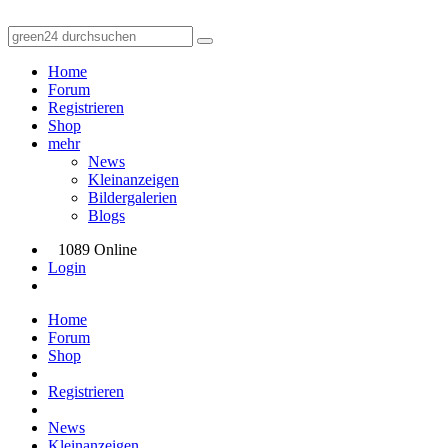
Home
Forum
Registrieren
Shop
mehr
News
Kleinanzeigen
Bildergalerien
Blogs
1089 Online
Login
Home
Forum
Shop
Registrieren
News
Kleinanzeigen