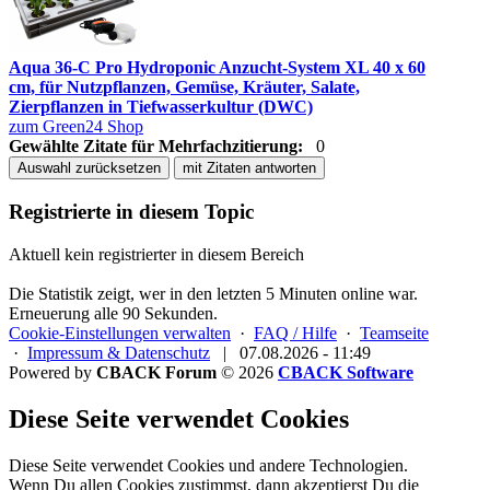
Aqua 36-C Pro Hydroponic Anzucht-System XL 40 x 60
cm, für Nutzpflanzen, Gemüse, Kräuter, Salate,
Zierpflanzen in Tiefwasserkultur (DWC)
zum Green24 Shop
Gewählte Zitate für Mehrfachzitierung:
0
Auswahl zurücksetzen
mit Zitaten antworten
Registrierte in diesem Topic
Aktuell kein registrierter in diesem Bereich
Die Statistik zeigt, wer in den letzten 5 Minuten online war.
Erneuerung alle 90 Sekunden.
Cookie-Einstellungen verwalten
·
FAQ / Hilfe
·
Teamseite
·
Impressum & Datenschutz
|
07.08.2026 - 11:49
Powered by
CBACK Forum
© 2026
CBACK Software
Diese Seite verwendet Cookies
Diese Seite verwendet Cookies und andere Technologien.
Wenn Du allen Cookies zustimmst, dann akzeptierst Du die