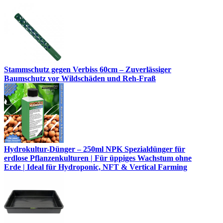
Stammschutz gegen Verbiss 60cm – Zuverlässiger
Baumschutz vor Wildschäden und Reh-Fraß
Hydrokultur-Dünger – 250ml NPK Spezialdünger für
erdlose Pflanzenkulturen | Für üppiges Wachstum ohne
Erde | Ideal für Hydroponic, NFT & Vertical Farming