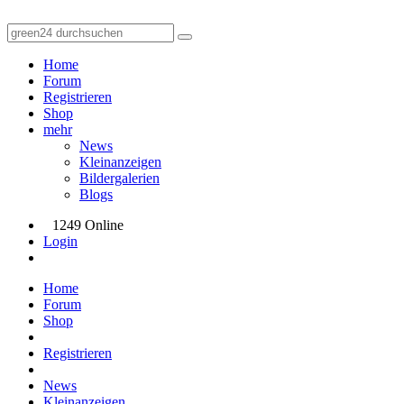
Home
Forum
Registrieren
Shop
mehr
News
Kleinanzeigen
Bildergalerien
Blogs
1249 Online
Login
Home
Forum
Shop
Registrieren
News
Kleinanzeigen