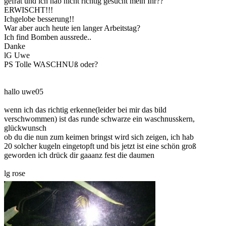
gefrat und ich hab nicht richtig gesucht mein Ihr??
ERWISCHT!!!
Ichgelobe besserung!!
War aber auch heute ien langer Arbeitstag?
Ich find Bomben aussrede..
Danke
lG Uwe
PS Tolle WASCHNUß oder?
hallo uwe05
wenn ich das richtig erkenne(leider bei mir das bild
verschwommen) ist das runde schwarze ein waschnusskern,
glückwunsch
ob du die nun zum keimen bringst wird sich zeigen, ich hab
20 solcher kugeln eingetopft und bis jetzt ist eine schön groß
geworden ich drück dir gaaanz fest die daumen
lg rose