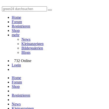
Home
Forum
Registrieren
Shop
mehr
News
Kleinanzeigen
Bildergalerien
Blogs
732 Online
Login
Home
Forum
Shop
Registrieren
News
Kleinanzeigen