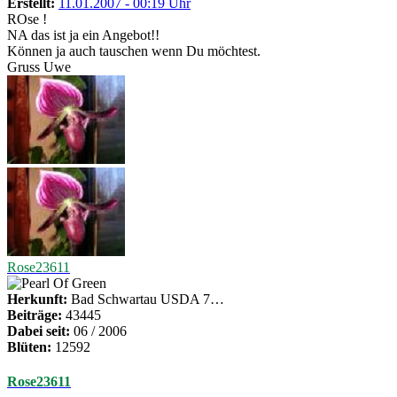
Erstellt:
11.01.2007 - 00:19 Uhr
ROse !
NA das ist ja ein Angebot!!
Können ja auch tauschen wenn Du möchtest.
Gruss Uwe
Rose23611
Herkunft:
Bad Schwartau USDA 7…
Beiträge:
43445
Dabei seit:
06 / 2006
Blüten:
12592
Rose23611