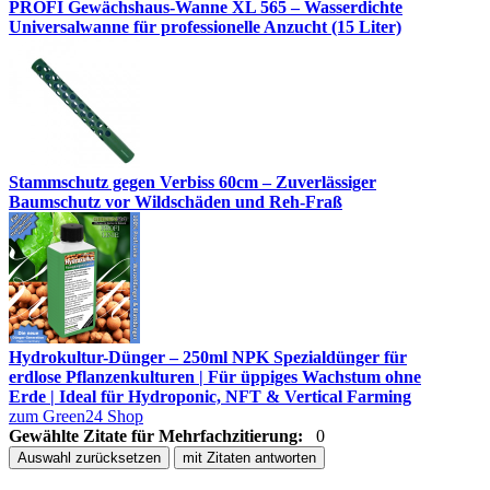
PROFI Gewächshaus-Wanne XL 565 – Wasserdichte
Universalwanne für professionelle Anzucht (15 Liter)
Stammschutz gegen Verbiss 60cm – Zuverlässiger
Baumschutz vor Wildschäden und Reh-Fraß
Hydrokultur-Dünger – 250ml NPK Spezialdünger für
erdlose Pflanzenkulturen | Für üppiges Wachstum ohne
Erde | Ideal für Hydroponic, NFT & Vertical Farming
zum Green24 Shop
Gewählte Zitate für Mehrfachzitierung:
0
Auswahl zurücksetzen
mit Zitaten antworten