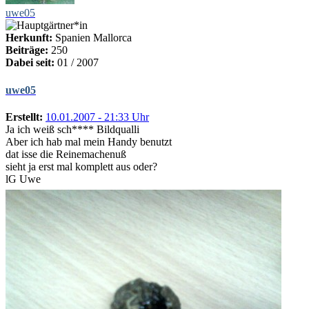
uwe05
Herkunft:
Spanien Mallorca
Beiträge:
250
Dabei seit:
01 / 2007
uwe05
Erstellt:
10.01.2007 - 21:33 Uhr
Ja ich weiß sch**** Bildqualli
Aber ich hab mal mein Handy benutzt
dat isse die Reinemachenuß
sieht ja erst mal komplett aus oder?
lG Uwe