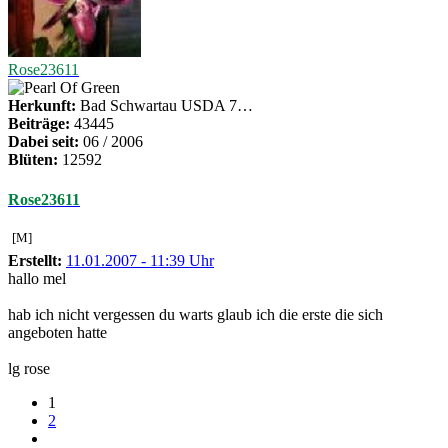
Rose23611
Herkunft:
Bad Schwartau USDA 7…
Beiträge:
43445
Dabei seit:
06 / 2006
Blüten:
12592
Rose23611
[M]
Erstellt:
11.01.2007 - 11:39 Uhr
hallo mel
hab ich nicht vergessen du warts glaub ich die erste die sich
angeboten hatte
lg rose
1
2