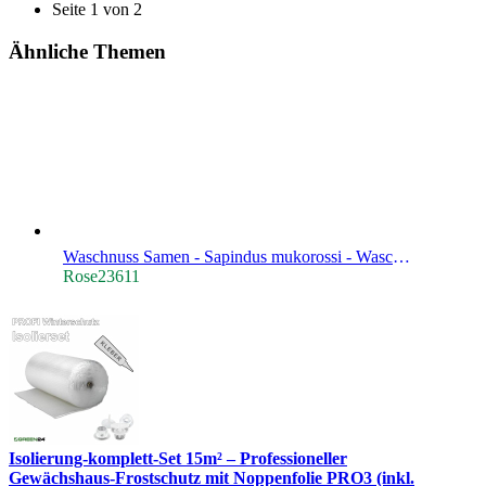
Seite 1 von 2
Ähnliche Themen
Waschnuss Samen - Sapindus mukorossi - Waschnussbaum
Rose23611
Isolierung-komplett-Set 15m² – Professioneller
Gewächshaus-Frostschutz mit Noppenfolie PRO3 (inkl.