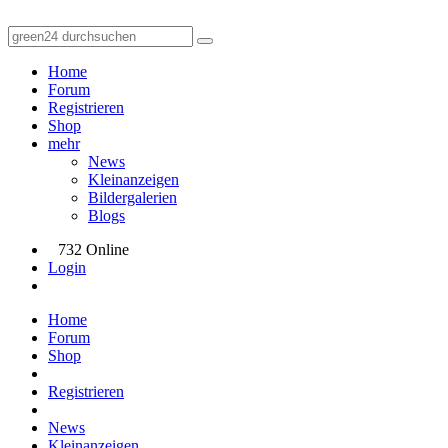
Home
Forum
Registrieren
Shop
mehr
News
Kleinanzeigen
Bildergalerien
Blogs
732 Online
Login
Home
Forum
Shop
Registrieren
News
Kleinanzeigen