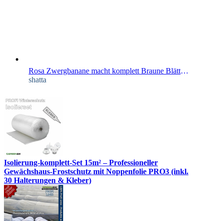
Rosa Zwergbanane macht komplett Braune Blätter?
shatta
Isolierung-komplett-Set 15m² – Professioneller
Gewächshaus-Frostschutz mit Noppenfolie PRO3 (inkl.
30 Halterungen & Kleber)