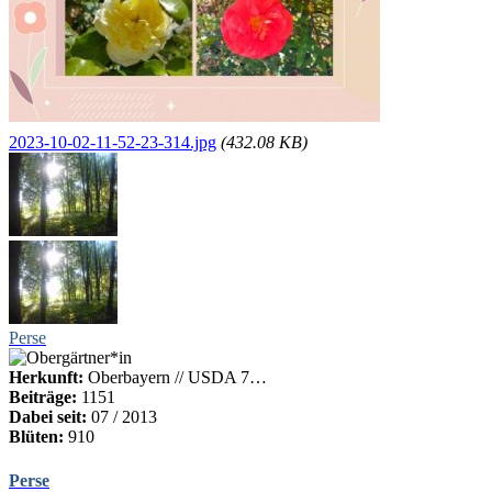
2023-10-02-11-52-23-314.jpg
(432.08 KB)
Perse
Herkunft:
Oberbayern // USDA 7…
Beiträge:
1151
Dabei seit:
07 / 2013
Blüten:
910
Perse