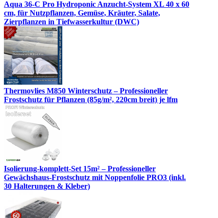
Aqua 36-C Pro Hydroponic Anzucht-System XL 40 x 60
cm, für Nutzpflanzen, Gemüse, Kräuter, Salate,
Zierpflanzen in Tiefwasserkultur (DWC)
Thermovlies M850 Winterschutz – Professioneller
Frostschutz für Pflanzen (85g/m², 220cm breit) je lfm
Isolierung-komplett-Set 15m² – Professioneller
Gewächshaus-Frostschutz mit Noppenfolie PRO3 (inkl.
30 Halterungen & Kleber)