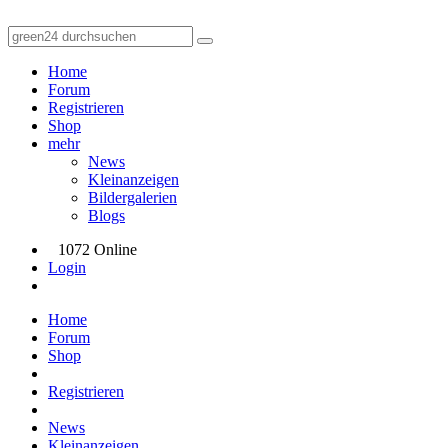
Home
Forum
Registrieren
Shop
mehr
News
Kleinanzeigen
Bildergalerien
Blogs
1072 Online
Login
Home
Forum
Shop
Registrieren
News
Kleinanzeigen