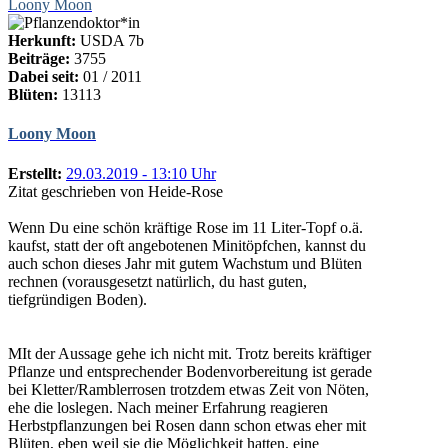
Loony Moon
Herkunft:
USDA 7b
Beiträge:
3755
Dabei seit:
01 / 2011
Blüten:
13113
Loony Moon
Erstellt:
29.03.2019 - 13:10 Uhr
Zitat geschrieben von Heide-Rose
Wenn Du eine schön kräftige Rose im 11 Liter-Topf o.ä.
kaufst, statt der oft angebotenen Minitöpfchen, kannst du
auch schon dieses Jahr mit gutem Wachstum und Blüten
rechnen (vorausgesetzt natürlich, du hast guten,
tiefgründigen Boden).
MIt der Aussage gehe ich nicht mit. Trotz bereits kräftiger
Pflanze und entsprechender Bodenvorbereitung ist gerade
bei Kletter/Ramblerrosen trotzdem etwas Zeit von Nöten,
ehe die loslegen. Nach meiner Erfahrung reagieren
Herbstpflanzungen bei Rosen dann schon etwas eher mit
Blüten, eben weil sie die Möglichkeit hatten, eine