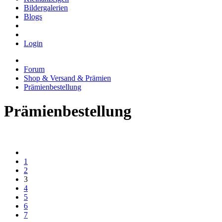
Bildergalerien
Blogs
Login
Forum
Shop & Versand & Prämien
Prämienbestellung
Prämienbestellung
1
2
3
4
5
6
7