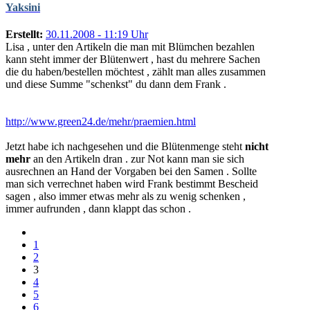
Yaksini
Erstellt:
30.11.2008 - 11:19 Uhr
Lisa , unter den Artikeln die man mit Blümchen bezahlen
kann steht immer der Blütenwert , hast du mehrere Sachen
die du haben/bestellen möchtest , zählt man alles zusammen
und diese Summe "schenkst" du dann dem Frank .
http://www.green24.de/mehr/praemien.html
Jetzt habe ich nachgesehen und die Blütenmenge steht
nicht
mehr
an den Artikeln dran . zur Not kann man sie sich
ausrechnen an Hand der Vorgaben bei den Samen . Sollte
man sich verrechnet haben wird Frank bestimmt Bescheid
sagen , also immer etwas mehr als zu wenig schenken ,
immer aufrunden , dann klappt das schon .
1
2
3
4
5
6