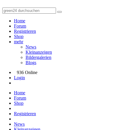
Home
Forum
Registrieren
Shop
mehr
News
Kleinanzeigen
Bildergalerien
Blogs
936 Online
Login
Home
Forum
Shop
Registrieren
News
Kleinanzeigen