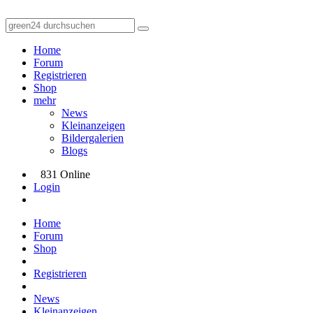
Home
Forum
Registrieren
Shop
mehr
News
Kleinanzeigen
Bildergalerien
Blogs
831 Online
Login
Home
Forum
Shop
Registrieren
News
Kleinanzeigen