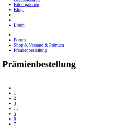
Bildergalerien
Blogs
Login
Forum
Shop & Versand & Prämien
Prämienbestellung
Prämienbestellung
1
2
3
…
5
6
7