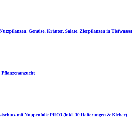
utzpflanzen, Gemüse, Kräuter, Salate, Zierpflanzen in Tiefwass
e Pflanzenanzucht
stschutz mit Noppenfolie PRO3 (inkl. 30 Halterungen & Kleber)