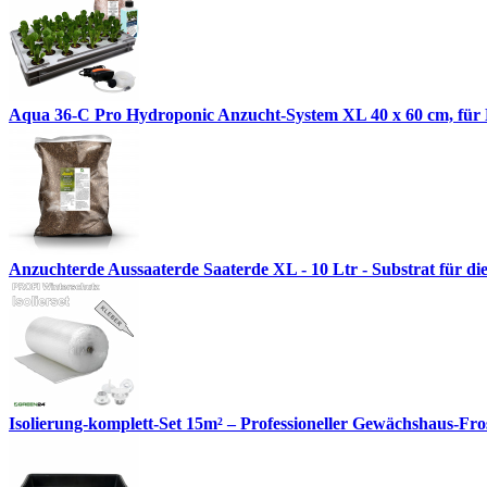
Aqua 36-C Pro Hydroponic Anzucht-System XL 40 x 60 cm, für N
Anzuchterde Aussaaterde Saaterde XL - 10 Ltr - Substrat für di
Isolierung-komplett-Set 15m² – Professioneller Gewächshaus-Fro