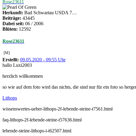
Rose23611
Herkunft:
Bad Schwartau USDA 7…
Beiträge:
43445
Dabei seit:
06 / 2006
Blüten:
12592
Rose23611
[M]
Erstellt:
09.05.2020 - 09:55 Uhr
hallo Luxi2003
herzlich willkommen
so wie auf dem foto wird das nichts, die sind nur für ein foto so her
Lithops
wissenswertes-ueber-lithops-2f-lebende-steine-t7561.html
faq-lithops-2f-lebende-steine-t57636.html
lebende-steine-lithops-i-t62507.html