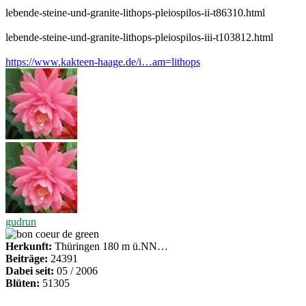
lebende-steine-und-granite-lithops-pleiospilos-ii-t86310.html
lebende-steine-und-granite-lithops-pleiospilos-iii-t103812.html
https://www.kakteen-haage.de/i…am=lithops
gudrun
Herkunft:
Thüringen 180 m ü.NN…
Beiträge:
24391
Dabei seit:
05 / 2006
Blüten:
51305