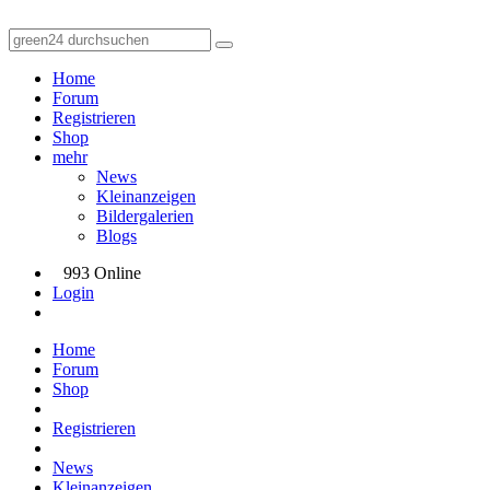
Home
Forum
Registrieren
Shop
mehr
News
Kleinanzeigen
Bildergalerien
Blogs
993 Online
Login
Home
Forum
Shop
Registrieren
News
Kleinanzeigen