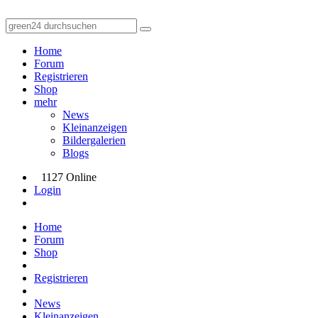
Home
Forum
Registrieren
Shop
mehr
News
Kleinanzeigen
Bildergalerien
Blogs
1127 Online
Login
Home
Forum
Shop
Registrieren
News
Kleinanzeigen