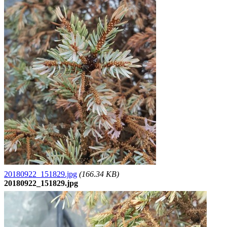
20180922_151829.jpg
(166.34 KB)
20180922_151829.jpg