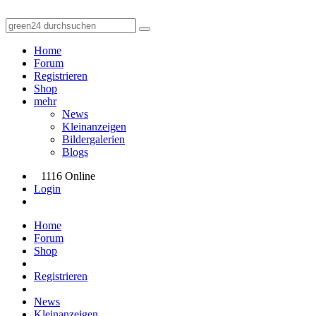
Home
Forum
Registrieren
Shop
mehr
News
Kleinanzeigen
Bildergalerien
Blogs
1116 Online
Login
Home
Forum
Shop
Registrieren
News
Kleinanzeigen