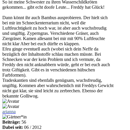
So ist meine Schwester zu ihren Wasserschildkröten
gekommen... gibt echt doofe Leute... Freddy hat Glück!
Dann könnt ihr auch Bambus ausprobieren. Der hielt sich
bei mir im Schneckenterrarium nicht, weil die
Luftfeuchtigkeit zu hoch war, ist aber auch wuchsfreudig
und ungiftig. Zyperngras. Verschiedene Gräser, auch
Ziergräser. Kamen allesamt bei mir mit 90% Luftfeuchte
nicht klar Aber bei euch dürfte es klappen.
Efeu ginge eventuell auch (wobei sich dein Neffe da
bezüglich der Inhaltsstoffe schlau machen müsste. Bei
Schnecken war der kein Problem und ich vermute, da
Freddy den nicht anknabbern würde, geht er bei euch auch
trotz Giftigkeit. Gibt es in verschiedenen hübschen
Farbformen).
Tradeskantien sind ebenfalls genügsam, wuchsfreudig,
ungiftig. Kommen aber wahrscheinlich mit Freddys Gewicht
nicht gut klar, sie sind leicht zu zerbrechen. Ebenso der
bekannte Golliwog.
arianna
Beiträge:
56
Dabei seit:
06 / 2012