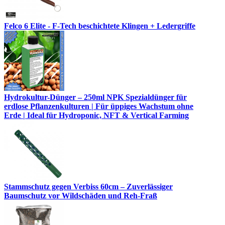
Felco 6 Elite - F-Tech beschichtete Klingen + Ledergriffe
Hydrokultur-Dünger – 250ml NPK Spezialdünger für
erdlose Pflanzenkulturen | Für üppiges Wachstum ohne
Erde | Ideal für Hydroponic, NFT & Vertical Farming
Stammschutz gegen Verbiss 60cm – Zuverlässiger
Baumschutz vor Wildschäden und Reh-Fraß