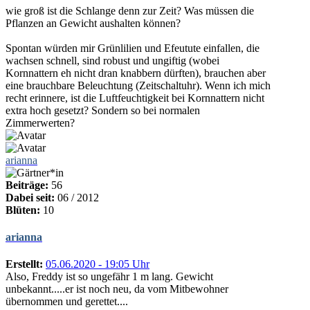
wie groß ist die Schlange denn zur Zeit? Was müssen die
Pflanzen an Gewicht aushalten können?
Spontan würden mir Grünlilien und Efeutute einfallen, die
wachsen schnell, sind robust und ungiftig (wobei
Kornnattern eh nicht dran knabbern dürften), brauchen aber
eine brauchbare Beleuchtung (Zeitschaltuhr). Wenn ich mich
recht erinnere, ist die Luftfeuchtigkeit bei Kornnattern nicht
extra hoch gesetzt? Sondern so bei normalen
Zimmerwerten?
arianna
Beiträge:
56
Dabei seit:
06 / 2012
Blüten:
10
arianna
Erstellt:
05.06.2020 - 19:05 Uhr
Also, Freddy ist so ungefähr 1 m lang. Gewicht
unbekannt.....er ist noch neu, da vom Mitbewohner
übernommen und gerettet....