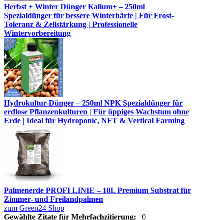
Herbst + Winter Dünger Kalium+ – 250ml
Spezialdünger für bessere Winterhärte | Für Frost-
Toleranz & Zellstärkung | Professionelle
Wintervorbereitung
Hydrokultur-Dünger – 250ml NPK Spezialdünger für
erdlose Pflanzenkulturen | Für üppiges Wachstum ohne
Erde | Ideal für Hydroponic, NFT & Vertical Farming
Palmenerde PROFI LINIE – 10L Premium Substrat für
Zimmer- und Freilandpalmen
zum Green24 Shop
Gewählte Zitate für Mehrfachzitierung:
0