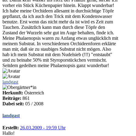
vorher ein Stück Küchenpapier hinein. Klappt wunderbar!
Ich habe meine Orchideen allesamt in durchsichtige Töpfe
gepflanzt, da ich auch den Trick mit dem Kondenswasser
benutze. Erst wenn das nicht mehr da ist wird es Zeit zum
Tauchen. Zusätzlich kann man durch diese Töpfe den
Zustand der Wurzeln sehr gut im Auge behalten, finde ich.
Meine Phalaenopsis waren zu Anfang etwas unglücklich mit
meinem Substrat. In verschiedenen Orchideenforen erklärte
man mir, daß sie zu staubiges Substrat nicht mögen. Also
hab ich mein Substrat mit dem Nudelsieb (!!!) "entstaubt"
und zu beinahe 50% mit Styroporstückchen vermischt.
Seitdem gedeihen meine Phalaenopsis ganz wunderbar!
landgast
Herkunft:
Österreich
Beiträge:
861
Dabei seit:
05 / 2008
landgast
Erstellt:
26.03.2009 - 19:59 Uhr
Hallo!