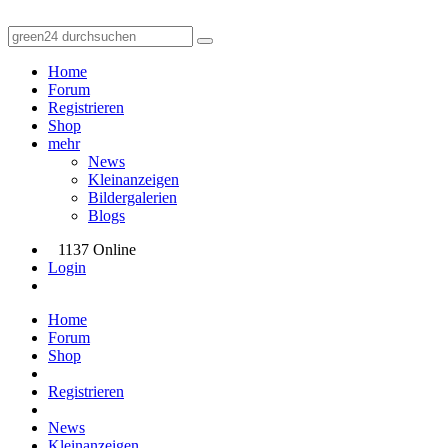
Home
Forum
Registrieren
Shop
mehr
News
Kleinanzeigen
Bildergalerien
Blogs
1137 Online
Login
Home
Forum
Shop
Registrieren
News
Kleinanzeigen