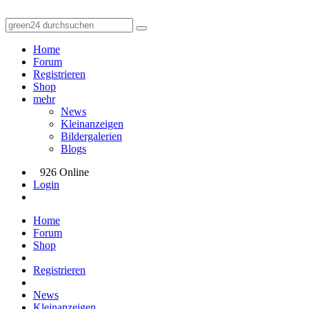
Home
Forum
Registrieren
Shop
mehr
News
Kleinanzeigen
Bildergalerien
Blogs
926 Online
Login
Home
Forum
Shop
Registrieren
News
Kleinanzeigen