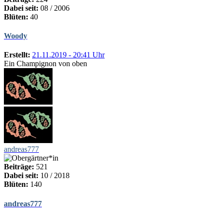
Dabei seit:
08 / 2006
Blüten:
40
Woody
Erstellt:
21.11.2019 - 20:41 Uhr
Ein Champignon von oben
andreas777
Beiträge:
521
Dabei seit:
10 / 2018
Blüten:
140
andreas777