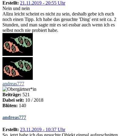
Erstellt:
21.11.2019 - 20:55 Uhr
Nein und nein
Allzu leicht scheint es nicht zu sein, deshalb gebe ich euch
noch einen Tipp. Ich habe das gesuchte 'Ding' erst seit ca. 2
Stunden, und man sagte mir es sei essbar auch wenn ich es
selbst noch nie probiert habe.
andreas777
Beiträge:
521
Dabei seit:
10 / 2018
Blüten:
140
andreas777
Erstellt:
23.11.2019 - 10:37 Uhr
So, jetzt habe ich das gesuchte Objekt einmal aufgeschnitten