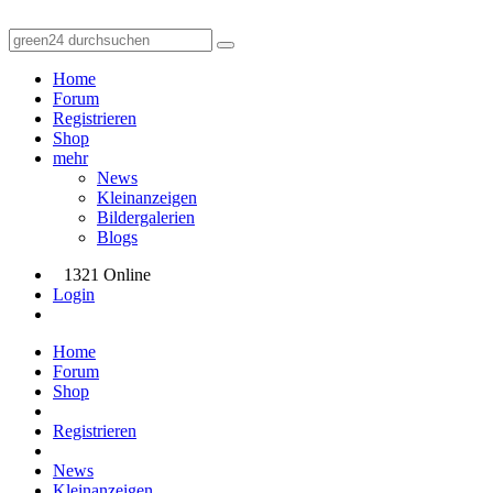
Home
Forum
Registrieren
Shop
mehr
News
Kleinanzeigen
Bildergalerien
Blogs
1321 Online
Login
Home
Forum
Shop
Registrieren
News
Kleinanzeigen