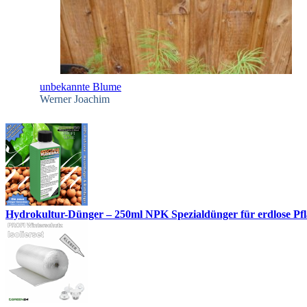
unbekannte Blume
Werner Joachim
Hydrokultur-Dünger – 250ml NPK Spezialdünger für erdlose Pfl