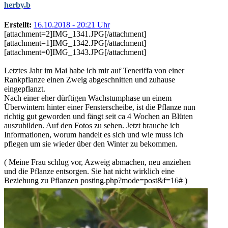
herby.b
Erstellt:
16.10.2018 - 20:21 Uhr
[attachment=2]IMG_1341.JPG[/attachment]
[attachment=1]IMG_1342.JPG[/attachment]
[attachment=0]IMG_1343.JPG[/attachment]
Letztes Jahr im Mai habe ich mir auf Teneriffa von einer
Rankpflanze einen Zweig abgeschnitten und zuhause
eingepflanzt.
Nach einer eher dürftigen Wachstumphase un einem
Überwintern hinter einer Fensterscheibe, ist die Pflanze nun
richtig gut geworden und fängt seit ca 4 Wochen an Blüten
auszubilden. Auf den Fotos zu sehen. Jetzt brauche ich
Informationen, worum handelt es sich und wie muss ich
pflegen um sie wieder über den Winter zu bekommen.
( Meine Frau schlug vor, Azweig abmachen, neu anziehen
und die Pflanze entsorgen. Sie hat nicht wirklich eine
Beziehung zu Pflanzen posting.php?mode=post&f=16# )