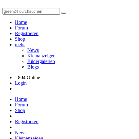
Home
Forum
Registrieren
Shop
mehr
News
Kleinanzeigen
Bildergalerien
Blogs
804 Online
Login
Home
Forum
Shop
Registrieren
News
Kleinanzeigen