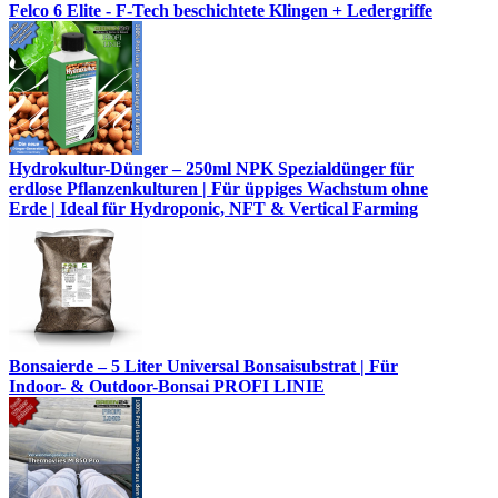
Felco 6 Elite - F-Tech beschichtete Klingen + Ledergriffe
Hydrokultur-Dünger – 250ml NPK Spezialdünger für
erdlose Pflanzenkulturen | Für üppiges Wachstum ohne
Erde | Ideal für Hydroponic, NFT & Vertical Farming
Bonsaierde – 5 Liter Universal Bonsaisubstrat | Für
Indoor- & Outdoor-Bonsai PROFI LINIE