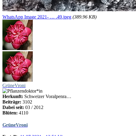
WhatsApp Image 2021- … .49.jpeg
(389.96 KB)
GrüneVroni
Herkunft:
Schweizer Voralpenra…
Beiträge:
3102
Dabei seit:
03 / 2012
Blüten:
4110
GrüneVroni