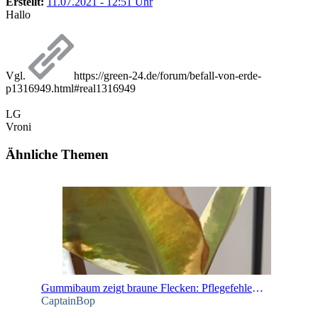
Erstellt:
11.07.2021 - 12:51 Uhr
Hallo
Vgl.
https://green-24.de/forum/befall-von-erde-
p1316949.html#real1316949
LG
Vroni
Ähnliche Themen
Gummibaum zeigt braune Flecken: Pflegefehler oder Krankheit?
CaptainBop