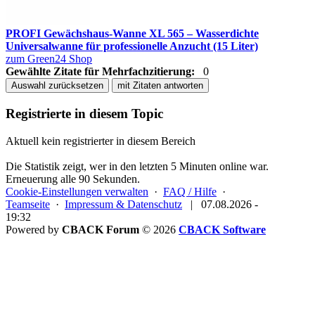
PROFI Gewächshaus-Wanne XL 565 – Wasserdichte
Universalwanne für professionelle Anzucht (15 Liter)
zum Green24 Shop
Gewählte Zitate für Mehrfachzitierung:
0
Auswahl zurücksetzen
mit Zitaten antworten
Registrierte in diesem Topic
Aktuell kein registrierter in diesem Bereich
Die Statistik zeigt, wer in den letzten 5 Minuten online war.
Erneuerung alle 90 Sekunden.
Cookie-Einstellungen verwalten
·
FAQ / Hilfe
·
Teamseite
·
Impressum & Datenschutz
|
07.08.2026 -
19:32
Powered by
CBACK Forum
© 2026
CBACK Software
Diese Seite verwendet Cookies
Diese Seite verwendet Cookies und andere Technologien.
Wenn Du allen Cookies zustimmst, dann akzeptierst Du
die Verarbeitung und Weitergabe Deiner Daten zur