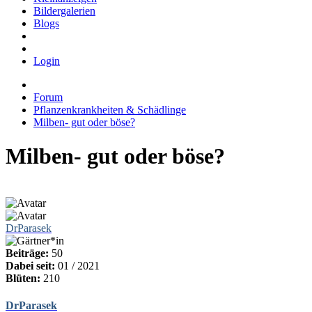
Bildergalerien
Blogs
Login
Forum
Pflanzenkrankheiten & Schädlinge
Milben- gut oder böse?
Milben- gut oder böse?
DrParasek
Beiträge:
50
Dabei seit:
01 / 2021
Blüten:
210
DrParasek