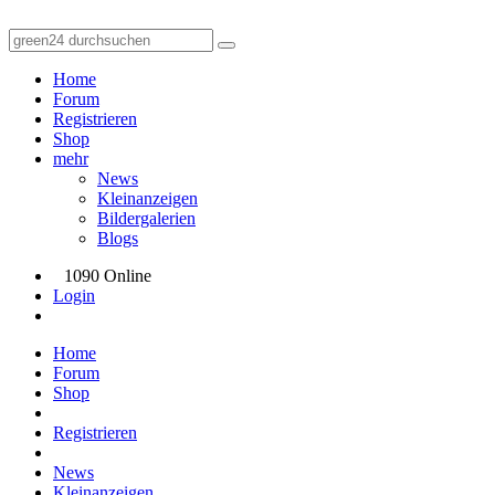
Home
Forum
Registrieren
Shop
mehr
News
Kleinanzeigen
Bildergalerien
Blogs
1090 Online
Login
Home
Forum
Shop
Registrieren
News
Kleinanzeigen