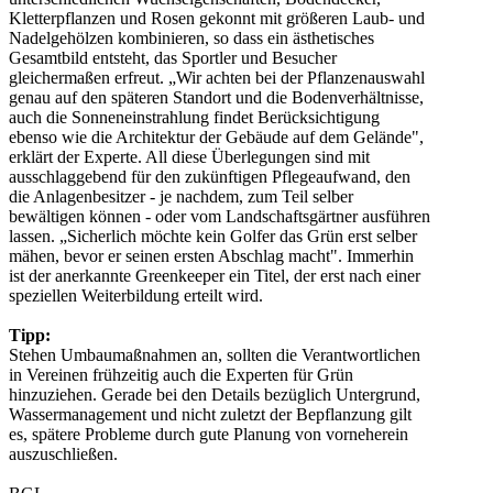
Kletterpflanzen und Rosen gekonnt mit größeren Laub- und
Nadelgehölzen kombinieren, so dass ein ästhetisches
Gesamtbild entsteht, das Sportler und Besucher
gleichermaßen erfreut. „Wir achten bei der Pflanzenauswahl
genau auf den späteren Standort und die Bodenverhältnisse,
auch die Sonneneinstrahlung findet Berücksichtigung
ebenso wie die Architektur der Gebäude auf dem Gelände",
erklärt der Experte. All diese Überlegungen sind mit
ausschlaggebend für den zukünftigen Pflegeaufwand, den
die Anlagenbesitzer - je nachdem, zum Teil selber
bewältigen können - oder vom Landschaftsgärtner ausführen
lassen. „Sicherlich möchte kein Golfer das Grün erst selber
mähen, bevor er seinen ersten Abschlag macht". Immerhin
ist der anerkannte Greenkeeper ein Titel, der erst nach einer
speziellen Weiterbildung erteilt wird.
Tipp:
Stehen Umbaumaßnahmen an, sollten die Verantwortlichen
in Vereinen frühzeitig auch die Experten für Grün
hinzuziehen. Gerade bei den Details bezüglich Untergrund,
Wassermanagement und nicht zuletzt der Bepflanzung gilt
es, spätere Probleme durch gute Planung von vorneherein
auszuschließen.