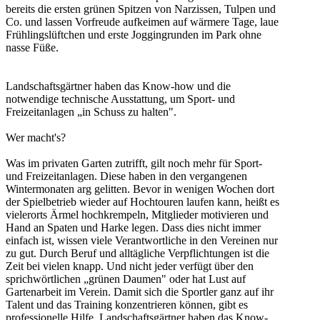
bereits die ersten grünen Spitzen von Narzissen, Tulpen und
Co. und lassen Vorfreude aufkeimen auf wärmere Tage, laue
Frühlingslüftchen und erste Joggingrunden im Park ohne
nasse Füße.
Landschaftsgärtner haben das Know-how und die
notwendige technische Ausstattung, um Sport- und
Freizeitanlagen „in Schuss zu halten".
Wer macht's?
Was im privaten Garten zutrifft, gilt noch mehr für Sport-
und Freizeitanlagen. Diese haben in den vergangenen
Wintermonaten arg gelitten. Bevor in wenigen Wochen dort
der Spielbetrieb wieder auf Hochtouren laufen kann, heißt es
vielerorts Ärmel hochkrempeln, Mitglieder motivieren und
Hand an Spaten und Harke legen. Dass dies nicht immer
einfach ist, wissen viele Verantwortliche in den Vereinen nur
zu gut. Durch Beruf und alltägliche Verpflichtungen ist die
Zeit bei vielen knapp. Und nicht jeder verfügt über den
sprichwörtlichen „grünen Daumen" oder hat Lust auf
Gartenarbeit im Verein. Damit sich die Sportler ganz auf ihr
Talent und das Training konzentrieren können, gibt es
professionelle Hilfe. Landschaftsgärtner haben das Know-