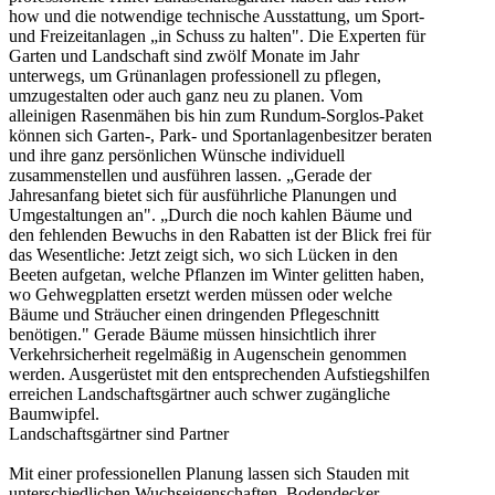
how und die notwendige technische Ausstattung, um Sport-
und Freizeitanlagen „in Schuss zu halten". Die Experten für
Garten und Landschaft sind zwölf Monate im Jahr
unterwegs, um Grünanlagen professionell zu pflegen,
umzugestalten oder auch ganz neu zu planen. Vom
alleinigen Rasenmähen bis hin zum Rundum-Sorglos-Paket
können sich Garten-, Park- und Sportanlagenbesitzer beraten
und ihre ganz persönlichen Wünsche individuell
zusammenstellen und ausführen lassen. „Gerade der
Jahresanfang bietet sich für ausführliche Planungen und
Umgestaltungen an". „Durch die noch kahlen Bäume und
den fehlenden Bewuchs in den Rabatten ist der Blick frei für
das Wesentliche: Jetzt zeigt sich, wo sich Lücken in den
Beeten aufgetan, welche Pflanzen im Winter gelitten haben,
wo Gehwegplatten ersetzt werden müssen oder welche
Bäume und Sträucher einen dringenden Pflegeschnitt
benötigen." Gerade Bäume müssen hinsichtlich ihrer
Verkehrsicherheit regelmäßig in Augenschein genommen
werden. Ausgerüstet mit den entsprechenden Aufstiegshilfen
erreichen Landschaftsgärtner auch schwer zugängliche
Baumwipfel.
Landschaftsgärtner sind Partner
Mit einer professionellen Planung lassen sich Stauden mit
unterschiedlichen Wuchseigenschaften, Bodendecker,