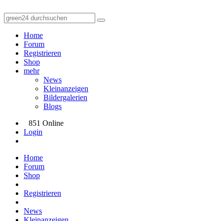
Home
Forum
Registrieren
Shop
mehr
News
Kleinanzeigen
Bildergalerien
Blogs
851 Online
Login
Home
Forum
Shop
Registrieren
News
Kleinanzeigen