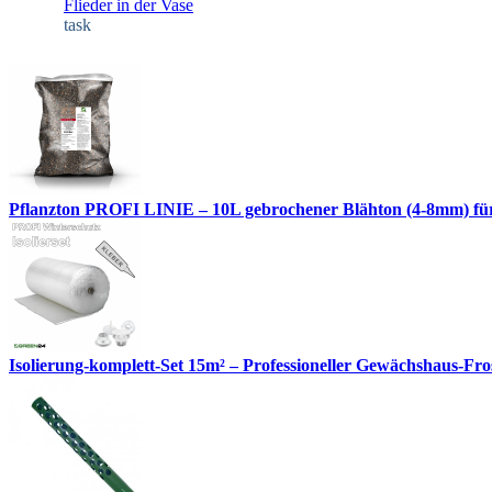
Flieder in der Vase
task
Pflanzton PROFI LINIE – 10L gebrochener Blähton (4-8mm) fü
Isolierung-komplett-Set 15m² – Professioneller Gewächshaus-Fro