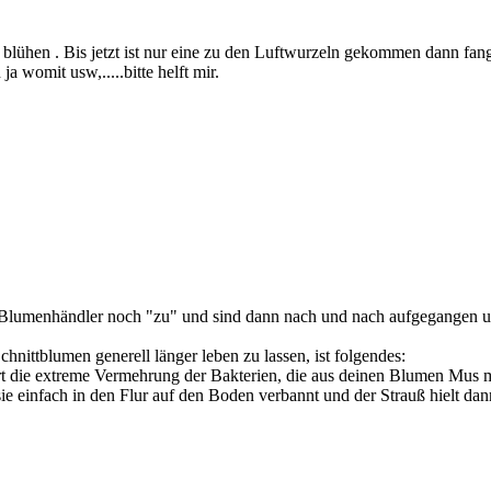
 blühen . Bis jetzt ist nur eine zu den Luftwurzeln gekommen dann fa
 womit usw,.....bitte helft mir.
m Blumenhändler noch "zu" und sind dann nach und nach aufgegangen u
hnittblumen generell länger leben zu lassen, ist folgendes:
t die extreme Vermehrung der Bakterien, die aus deinen Blumen Mus 
 sie einfach in den Flur auf den Boden verbannt und der Strauß hielt d