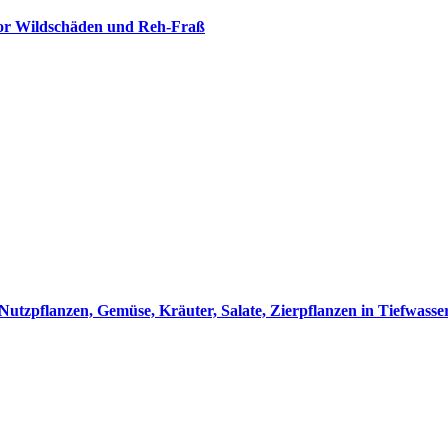
vor Wildschäden und Reh-Fraß
utzpflanzen, Gemüse, Kräuter, Salate, Zierpflanzen in Tiefwass