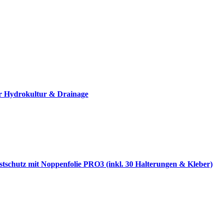
r Hydrokultur & Drainage
stschutz mit Noppenfolie PRO3 (inkl. 30 Halterungen & Kleber)