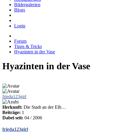
Bildergalerien
Blogs
Login
Forum
Tipps & Tricks
Hyazinten in der Vase
Hyazinten in der Vase
frieda123girl
Herkunft:
Die Stadt an der Elb…
Beiträge:
1
Dabei seit:
04 / 2006
frieda123girl