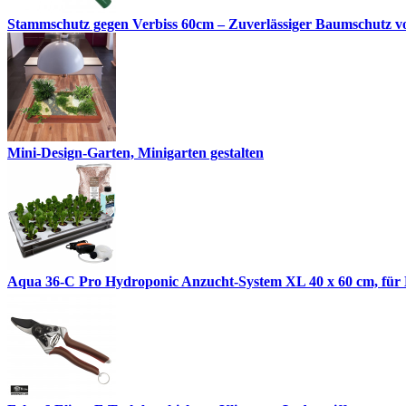
Stammschutz gegen Verbiss 60cm – Zuverlässiger Baumschutz 
Mini-Design-Garten, Minigarten gestalten
Aqua 36-C Pro Hydroponic Anzucht-System XL 40 x 60 cm, für N