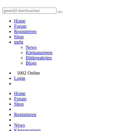
Home
Forum
Registrieren
Shop
mehr
News
Kleinanzeigen
Bildergalerien
Blogs
1002 Online
Login
Home
Forum
Shop
Registrieren
News
Kleinanzeigen