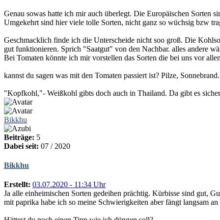
Genau sowas hatte ich mir auch überlegt. Die Europäischen Sorten si
Umgekehrt sind hier viele tolle Sorten, nicht ganz so wüchsig bzw trag
Geschmacklich finde ich die Unterscheide nicht soo groß. Die Kohlso
gut funktionieren. Sprich "Saatgut" von den Nachbar. alles andere wär
Bei Tomaten könnte ich mir vorstellen das Sorten die bei uns vor al
kannst du sagen was mit den Tomaten passiert ist? Pilze, Sonnebrand.
"Kopfkohl,"- Weißkohl gibts doch auch in Thailand. Da gibt es sicher
Bikkhu
Beiträge:
5
Dabei seit:
07 / 2020
Bikkhu
Erstellt:
03.07.2020 - 11:34 Uhr
Ja alle einheimischen Sorten gedeihen prächtig. Kürbisse sind gut, Gur
mit paprika habe ich so meine Schwierigkeiten aber fängt langsam an z
Hättest du noch einen Tipp wie ich düngen soll?