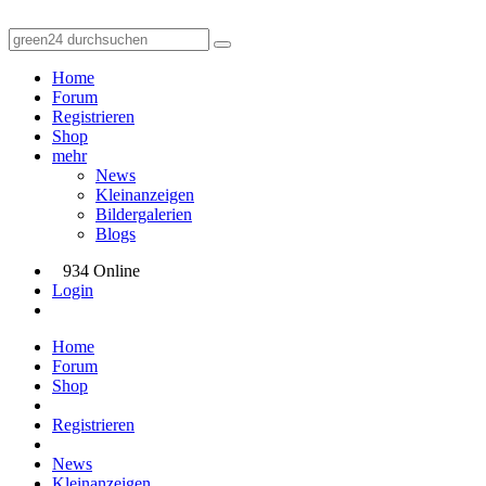
Home
Forum
Registrieren
Shop
mehr
News
Kleinanzeigen
Bildergalerien
Blogs
934 Online
Login
Home
Forum
Shop
Registrieren
News
Kleinanzeigen