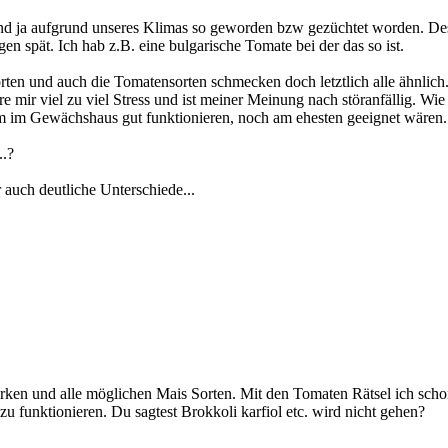
nd ja aufgrund unseres Klimas so geworden bzw gezüchtet worden. Desh
en spät. Ich hab z.B. eine bulgarische Tomate bei der das so ist.
rten und auch die Tomatensorten schmecken doch letztlich alle ähnlich.
e mir viel zu viel Stress und ist meiner Meinung nach störanfällig. Wie
lem im Gewächshaus gut funktionieren, noch am ehesten geeignet wären.
..?
 auch deutliche Unterschiede...
ken und alle möglichen Mais Sorten. Mit den Tomaten Rätsel ich schon 1 
u funktionieren. Du sagtest Brokkoli karfiol etc. wird nicht gehen?