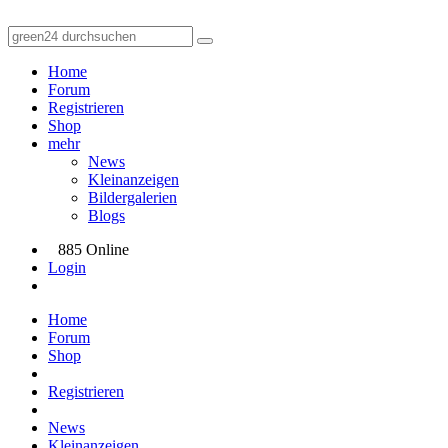
Home
Forum
Registrieren
Shop
mehr
News
Kleinanzeigen
Bildergalerien
Blogs
885 Online
Login
Home
Forum
Shop
Registrieren
News
Kleinanzeigen