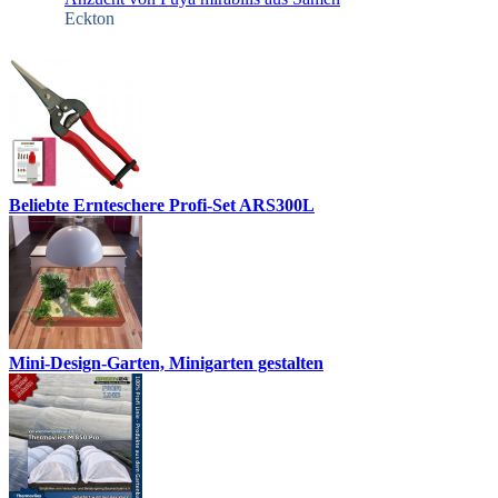
Eckton
Beliebte Ernteschere Profi-Set ARS300L
Mini-Design-Garten, Minigarten gestalten